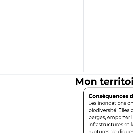
Mon territo
Conséquences de
Les inondations ont
biodiversité. Elles
berges, emporter la
infrastructures et
ruptures de digues