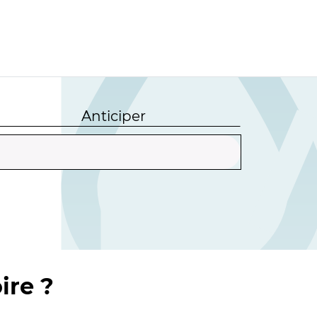
Anticiper
ire ?