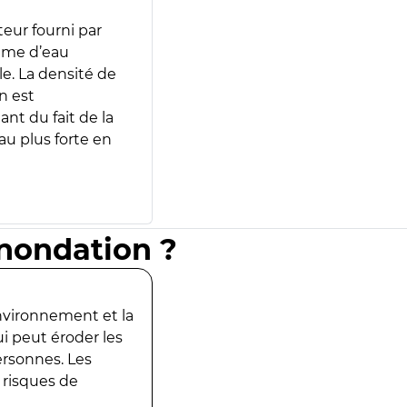
teur fourni par
lume d’eau
e. La densité de
n est
ant du fait de la
u plus forte en
inondation ?
environnement et la
ui peut éroder les
ersonnes. Les
 risques de