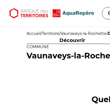
Aller au contenu principal
Aller au menu principal
Accueil
/
Territoire
/
Vaunaveys-la-Rochette
/
Découvrir
COMMUNE
Vaunaveys-la-Roche
Quel