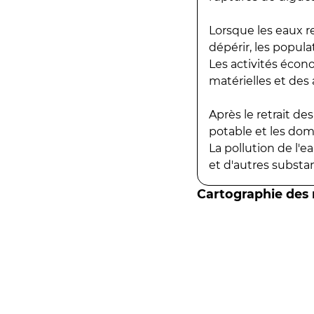
Lorsque les eaux r
dépérir, les popula
Les activités écon
matérielles et des a
Après le retrait d
potable et les do
La pollution de l'
et d'autres substanc
Cartographie des