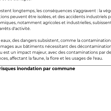
estent longtemps, les conséquences s'aggravent : la vé
tions peuvent être isolées, et des accidents industriels 
omiques, notamment agricoles et industrielles, subissen
rrêts d'activité.
es eaux, des dangers subsistent, comme la contamination
mmages aux bâtiments nécessitant des décontaminations
eau est un impact majeur, avec des contaminations par d
es, affectant la faune, la flore et les usages de l'eau.
 risques inondation par commune