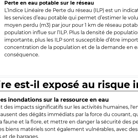
Perte en eau potable sur le réseau
L’Indice Linéaire de Perte du réseau (ILP) est un indica
les services d’eau potable qui permet d’estimer le vo
moyen perdu (m3) par jour pour 1 km de réseau potabl
population influe sur l’ILP. Plus la densité de populatio
importante, plus les ILP sont susceptible d’être import
concentration de la population et de la demande en ea
conséquence.
ire est-il exposé au risque 
s inondations sur la ressource en eau
 des impacts significatifs sur les activités humaines, l'
 causent des dégâts immédiats par la force du courant, q
 faune et la flore, et mettre en danger la sécurité des p
 les biens matériels sont également vulnérables, avec des
 et de barrages.