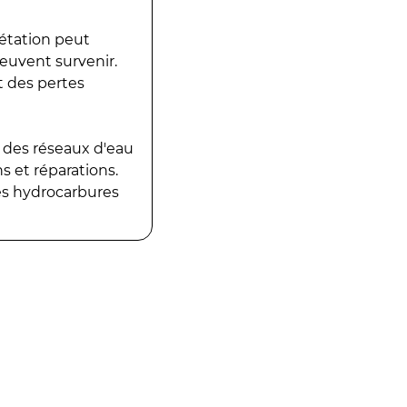
gétation peut
peuvent survenir.
t des pertes
 des réseaux d'eau
 et réparations.
es hydrocarbures