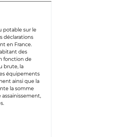
 potable sur le
es déclarations
ent en France.
abitant des
en fonction de
 brute, la
 les équipements
ment ainsi que la
sente la somme
e assainissement,
s.