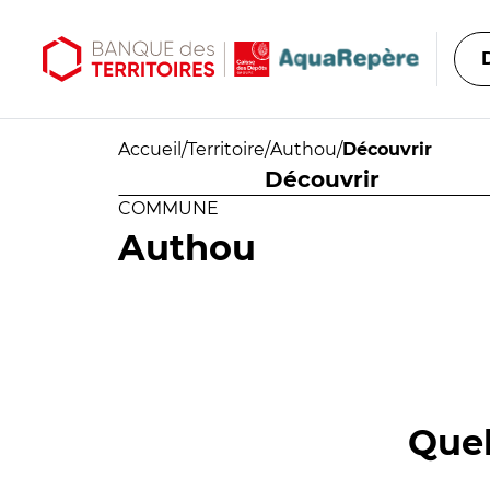
Aller au contenu principal
Aller au menu principal
Accueil
/
Territoire
/
Authou
/
Découvrir
Découvrir
COMMUNE
Authou
Quel