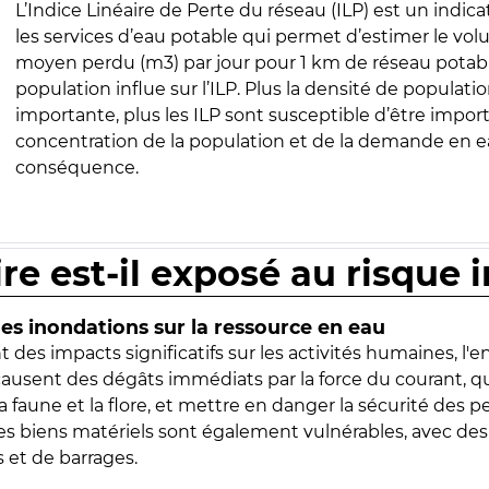
L’Indice Linéaire de Perte du réseau (ILP) est un indica
les services d’eau potable qui permet d’estimer le vo
moyen perdu (m3) par jour pour 1 km de réseau potabl
population influe sur l’ILP. Plus la densité de populatio
importante, plus les ILP sont susceptible d’être import
concentration de la population et de la demande en ea
conséquence.
ire est-il exposé au risque 
s inondations sur la ressource en eau
 des impacts significatifs sur les activités humaines, l'
 causent des dégâts immédiats par la force du courant, q
 faune et la flore, et mettre en danger la sécurité des p
 les biens matériels sont également vulnérables, avec des
 et de barrages.