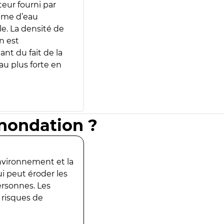
teur fourni par
lume d’eau
e. La densité de
n est
ant du fait de la
u plus forte en
inondation ?
environnement et la
ui peut éroder les
ersonnes. Les
 risques de