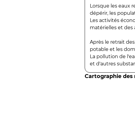
Lorsque les eaux r
dépérir, les popula
Les activités écon
matérielles et des a
Après le retrait d
potable et les do
La pollution de l'
et d'autres substanc
Cartographie des