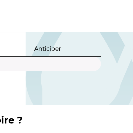
Anticiper
ire ?