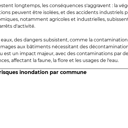
estent longtemps, les conséquences s'aggravent : la vé
tions peuvent être isolées, et des accidents industriels 
omiques, notamment agricoles et industrielles, subissen
rrêts d'activité.
es eaux, des dangers subsistent, comme la contamination
mmages aux bâtiments nécessitant des décontaminations
eau est un impact majeur, avec des contaminations par d
es, affectant la faune, la flore et les usages de l'eau.
 risques inondation par commune