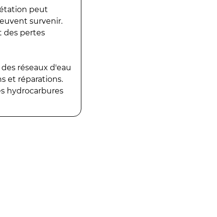
gétation peut
peuvent survenir.
t des pertes
 des réseaux d'eau
 et réparations.
es hydrocarbures