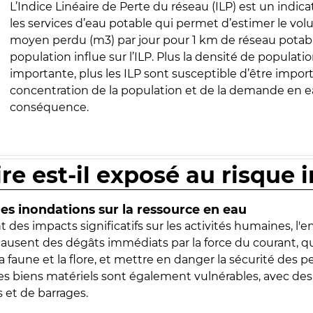
L’Indice Linéaire de Perte du réseau (ILP) est un indica
les services d’eau potable qui permet d’estimer le vo
moyen perdu (m3) par jour pour 1 km de réseau potabl
population influe sur l’ILP. Plus la densité de populatio
importante, plus les ILP sont susceptible d’être import
concentration de la population et de la demande en ea
conséquence.
ire est-il exposé au risque 
s inondations sur la ressource en eau
 des impacts significatifs sur les activités humaines, l'
 causent des dégâts immédiats par la force du courant, q
 faune et la flore, et mettre en danger la sécurité des p
 les biens matériels sont également vulnérables, avec des
 et de barrages.