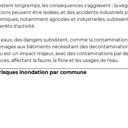
estent longtemps, les conséquences s'aggravent : la vé
tions peuvent être isolées, et des accidents industriels 
omiques, notamment agricoles et industrielles, subissen
rrêts d'activité.
es eaux, des dangers subsistent, comme la contamination
mmages aux bâtiments nécessitant des décontaminations
eau est un impact majeur, avec des contaminations par d
es, affectant la faune, la flore et les usages de l'eau.
 risques inondation par commune