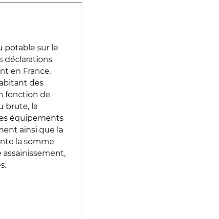
 potable sur le
es déclarations
ent en France.
abitant des
en fonction de
 brute, la
 les équipements
ment ainsi que la
sente la somme
e assainissement,
s.