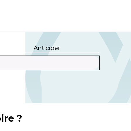
Anticiper
ire ?