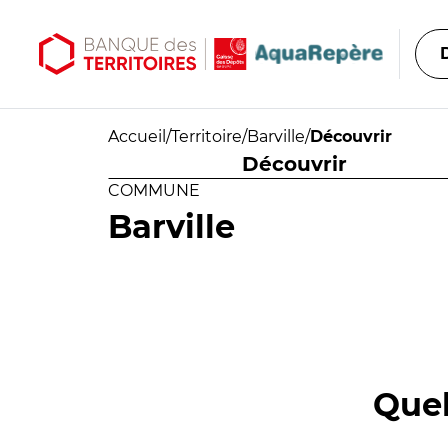
Aller au contenu principal
Aller au menu principal
Accueil
/
Territoire
/
Barville
/
Découvrir
Découvrir
COMMUNE
Barville
Quel