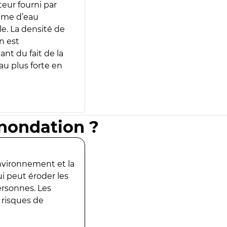
teur fourni par
lume d’eau
e. La densité de
n est
ant du fait de la
u plus forte en
inondation ?
environnement et la
ui peut éroder les
ersonnes. Les
 risques de