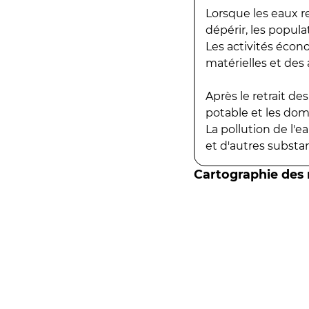
Lorsque les eaux r
dépérir, les popula
Les activités écon
matérielles et des a
Après le retrait d
potable et les do
La pollution de l'
et d'autres substanc
Cartographie des