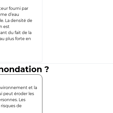
teur fourni par
lume d’eau
e. La densité de
n est
ant du fait de la
u plus forte en
inondation ?
environnement et la
ui peut éroder les
ersonnes. Les
 risques de