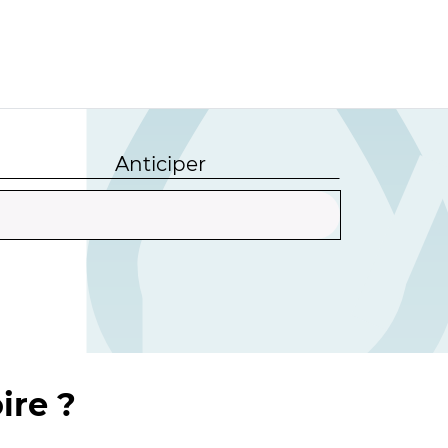
Anticiper
ire ?