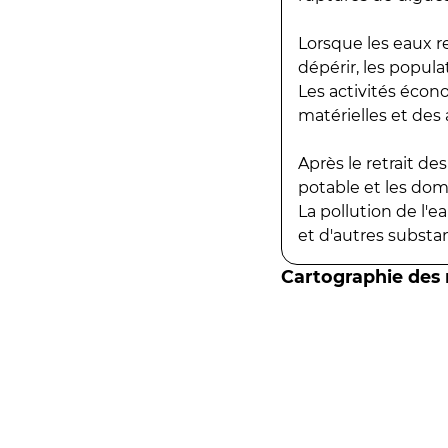
Lorsque les eaux r
dépérir, les popula
Les activités écon
matérielles et des a
Après le retrait d
potable et les do
La pollution de l'
et d'autres substanc
Cartographie des