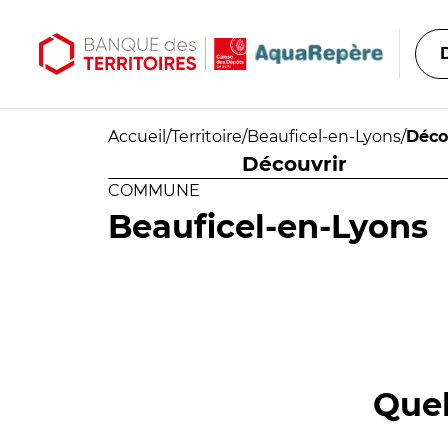
Aller au contenu principal
Aller au menu principal
Accueil
/
Territoire
/
Beauficel-en-Lyons
/
Déco
Découvrir
COMMUNE
Beauficel-en-Lyons
Quel