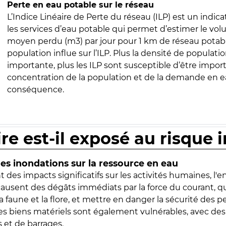
Perte en eau potable sur le réseau
L’Indice Linéaire de Perte du réseau (ILP) est un indica
les services d’eau potable qui permet d’estimer le vo
moyen perdu (m3) par jour pour 1 km de réseau potabl
population influe sur l’ILP. Plus la densité de populatio
importante, plus les ILP sont susceptible d’être import
concentration de la population et de la demande en ea
conséquence.
ire est-il exposé au risque 
s inondations sur la ressource en eau
 des impacts significatifs sur les activités humaines, l'
 causent des dégâts immédiats par la force du courant, q
 faune et la flore, et mettre en danger la sécurité des p
 les biens matériels sont également vulnérables, avec des
 et de barrages.