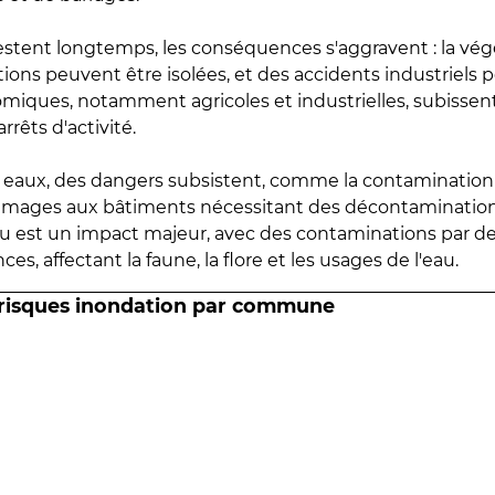
estent longtemps, les conséquences s'aggravent : la vé
tions peuvent être isolées, et des accidents industriels 
omiques, notamment agricoles et industrielles, subissen
rrêts d'activité.
es eaux, des dangers subsistent, comme la contamination
mmages aux bâtiments nécessitant des décontaminations
eau est un impact majeur, avec des contaminations par d
es, affectant la faune, la flore et les usages de l'eau.
 risques inondation par commune