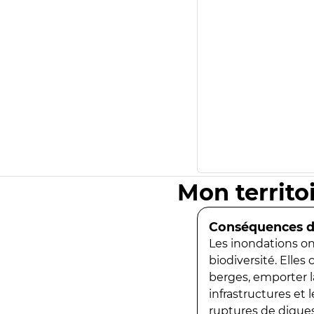
Mon territo
Conséquences de
Les inondations ont
biodiversité. Elles
berges, emporter la
infrastructures et
ruptures de digues