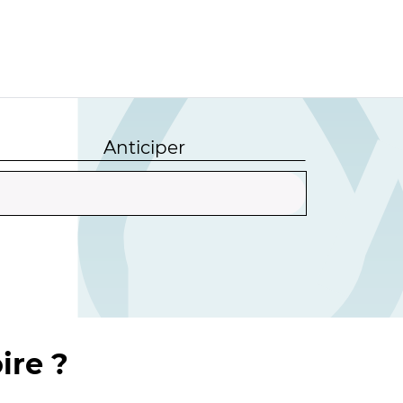
Anticiper
ire ?