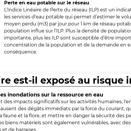
Perte en eau potable sur le réseau
L’Indice Linéaire de Perte du réseau (ILP) est un indica
les services d’eau potable qui permet d’estimer le vo
moyen perdu (m3) par jour pour 1 km de réseau potabl
population influe sur l’ILP. Plus la densité de populatio
importante, plus les ILP sont susceptible d’être import
concentration de la population et de la demande en ea
conséquence.
ire est-il exposé au risque 
s inondations sur la ressource en eau
 des impacts significatifs sur les activités humaines, l'
 causent des dégâts immédiats par la force du courant, q
 faune et la flore, et mettre en danger la sécurité des p
 les biens matériels sont également vulnérables, avec des
 et de barrages.