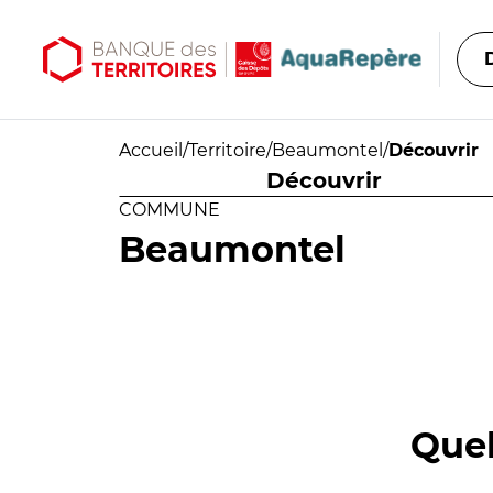
Aller au contenu principal
Aller au menu principal
Accueil
/
Territoire
/
Beaumontel
/
Découvrir
Découvrir
COMMUNE
Beaumontel
Quel