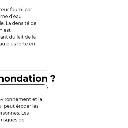
teur fourni par
lume d’eau
e. La densité de
n est
ant du fait de la
u plus forte en
inondation ?
environnement et la
ui peut éroder les
ersonnes. Les
 risques de