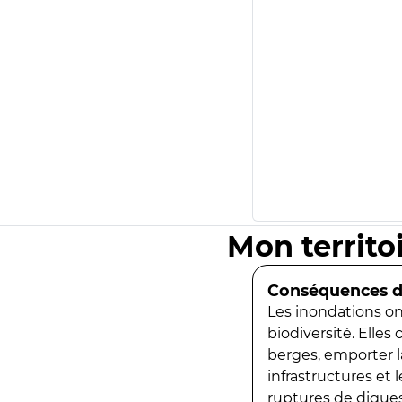
Mon territo
Conséquences de
Les inondations ont
biodiversité. Elles
berges, emporter la
infrastructures et
ruptures de digues