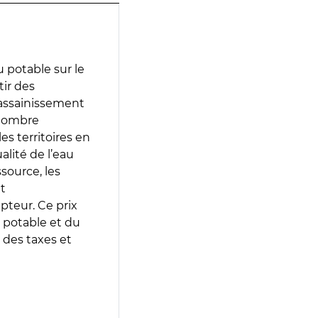
 potable sur le
tir des
d’assainissement
 nombre
es territoires en
lité de l’eau
source, les
t
epteur. Ce prix
 potable et du
 des taxes et