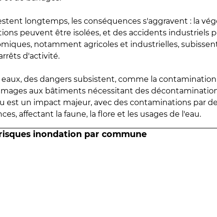
estent longtemps, les conséquences s'aggravent : la vé
tions peuvent être isolées, et des accidents industriels 
omiques, notamment agricoles et industrielles, subissen
rrêts d'activité.
es eaux, des dangers subsistent, comme la contamination
mmages aux bâtiments nécessitant des décontaminations
eau est un impact majeur, avec des contaminations par d
es, affectant la faune, la flore et les usages de l'eau.
 risques inondation par commune