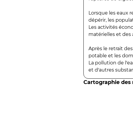
Lorsque les eaux r
dépérir, les popula
Les activités écon
matérielles et des a
Après le retrait d
potable et les do
La pollution de l'
et d'autres substanc
Cartographie des