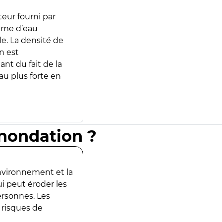
teur fourni par
lume d’eau
e. La densité de
n est
ant du fait de la
u plus forte en
inondation ?
environnement et la
ui peut éroder les
ersonnes. Les
 risques de