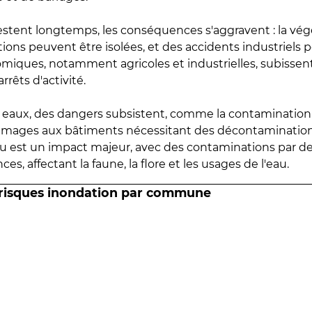
estent longtemps, les conséquences s'aggravent : la vé
tions peuvent être isolées, et des accidents industriels 
omiques, notamment agricoles et industrielles, subissen
rrêts d'activité.
es eaux, des dangers subsistent, comme la contamination
mmages aux bâtiments nécessitant des décontaminations
eau est un impact majeur, avec des contaminations par d
es, affectant la faune, la flore et les usages de l'eau.
 risques inondation par commune