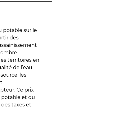
 potable sur le
artir des
d’assainissement
 nombre
es territoires en
lité de l’eau
source, les
t
epteur. Ce prix
 potable et du
 des taxes et