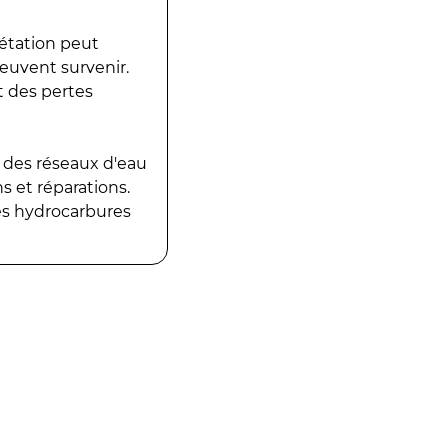
gétation peut
peuvent survenir.
t des pertes
 des réseaux d'eau
 et réparations.
es hydrocarbures