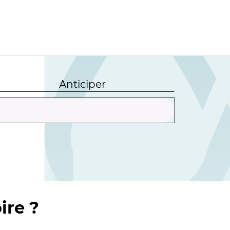
Anticiper
ire ?