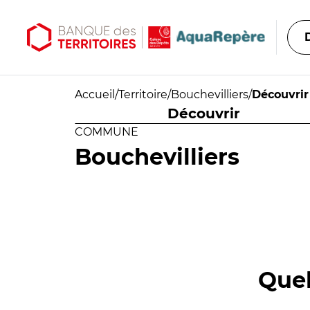
Aller au contenu principal
Aller au menu principal
Accueil
/
Territoire
/
Bouchevilliers
/
Découvrir
Découvrir
COMMUNE
Bouchevilliers
Quel