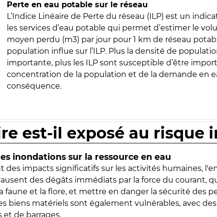
Perte en eau potable sur le réseau
L’Indice Linéaire de Perte du réseau (ILP) est un indica
les services d’eau potable qui permet d’estimer le vo
moyen perdu (m3) par jour pour 1 km de réseau potabl
population influe sur l’ILP. Plus la densité de populatio
importante, plus les ILP sont susceptible d’être import
concentration de la population et de la demande en ea
conséquence.
ire est-il exposé au risque 
s inondations sur la ressource en eau
 des impacts significatifs sur les activités humaines, l'
 causent des dégâts immédiats par la force du courant, q
 faune et la flore, et mettre en danger la sécurité des p
 les biens matériels sont également vulnérables, avec des
 et de barrages.