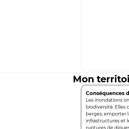
Mon territo
Conséquences de
Les inondations ont
biodiversité. Elles
berges, emporter la
infrastructures et
ruptures de digues