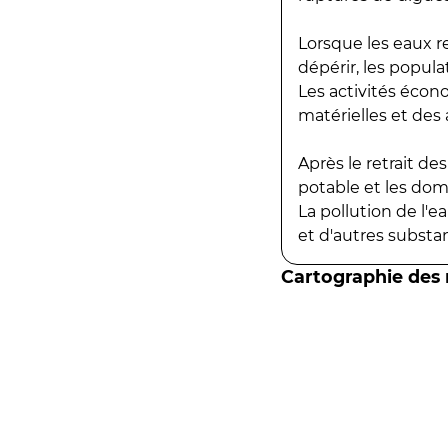
Lorsque les eaux r
dépérir, les popula
Les activités écon
matérielles et des a
Après le retrait d
potable et les do
La pollution de l'
et d'autres substanc
Cartographie des