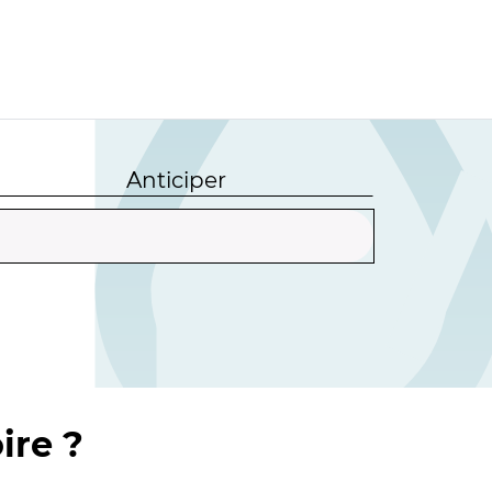
Anticiper
ire ?