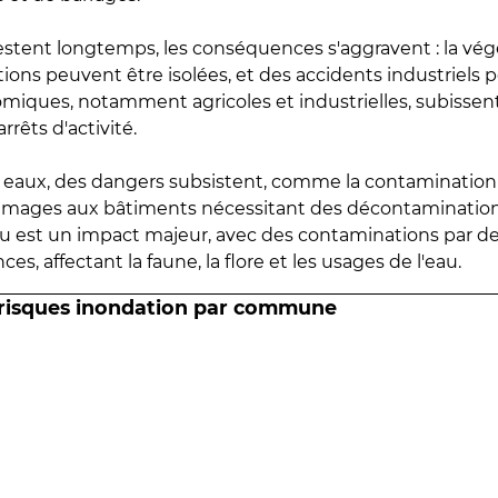
estent longtemps, les conséquences s'aggravent : la vé
tions peuvent être isolées, et des accidents industriels 
omiques, notamment agricoles et industrielles, subissen
rrêts d'activité.
es eaux, des dangers subsistent, comme la contamination
mmages aux bâtiments nécessitant des décontaminations
eau est un impact majeur, avec des contaminations par d
es, affectant la faune, la flore et les usages de l'eau.
 risques inondation par commune