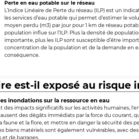
Perte en eau potable sur le réseau
L’Indice Linéaire de Perte du réseau (ILP) est un indica
les services d’eau potable qui permet d’estimer le vo
moyen perdu (m3) par jour pour 1 km de réseau potabl
population influe sur l’ILP. Plus la densité de populatio
importante, plus les ILP sont susceptible d’être import
concentration de la population et de la demande en ea
conséquence.
ire est-il exposé au risque 
s inondations sur la ressource en eau
 des impacts significatifs sur les activités humaines, l'
 causent des dégâts immédiats par la force du courant, q
 faune et la flore, et mettre en danger la sécurité des p
 les biens matériels sont également vulnérables, avec des
 et de barrages.