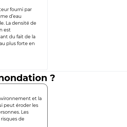
teur fourni par
lume d’eau
e. La densité de
n est
ant du fait de la
u plus forte en
inondation ?
environnement et la
ui peut éroder les
ersonnes. Les
 risques de