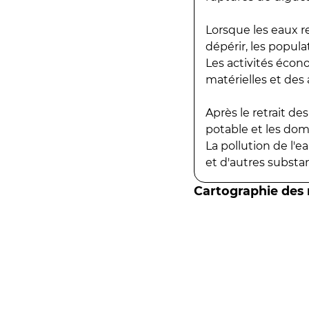
Lorsque les eaux r
dépérir, les popula
Les activités écon
matérielles et des a
Après le retrait d
potable et les do
La pollution de l'
et d'autres substanc
Cartographie des