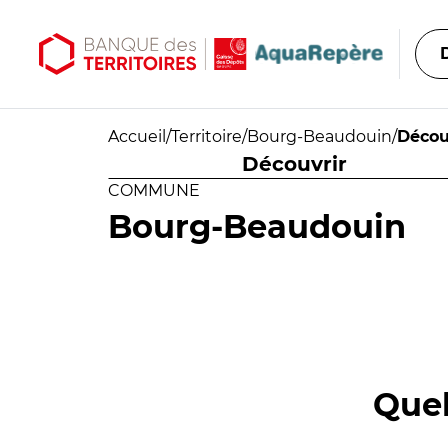
Aller au contenu principal
Aller au menu principal
Accueil
/
Territoire
/
Bourg-Beaudouin
/
Décou
Découvrir
COMMUNE
Bourg-Beaudouin
Quel