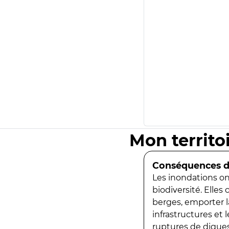
Mon territo
Conséquences de
Les inondations ont
biodiversité. Elles
berges, emporter la
infrastructures et
ruptures de digues