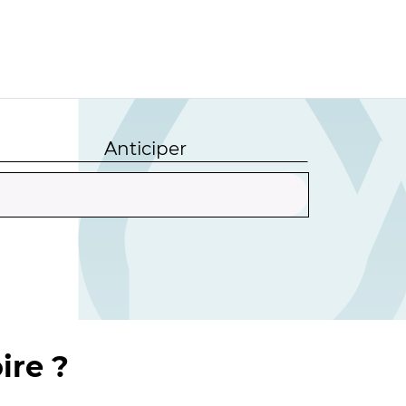
Anticiper
ire ?