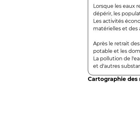
Lorsque les eaux r
dépérir, les popula
Les activités écon
matérielles et des a
Après le retrait d
potable et les do
La pollution de l'
et d'autres substanc
Cartographie des