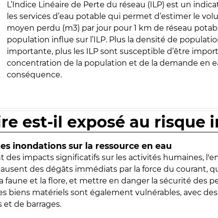
L’Indice Linéaire de Perte du réseau (ILP) est un indica
les services d’eau potable qui permet d’estimer le vo
moyen perdu (m3) par jour pour 1 km de réseau potabl
population influe sur l’ILP. Plus la densité de populatio
importante, plus les ILP sont susceptible d’être import
concentration de la population et de la demande en ea
conséquence.
ire est-il exposé au risque 
s inondations sur la ressource en eau
 des impacts significatifs sur les activités humaines, l'
 causent des dégâts immédiats par la force du courant, q
 faune et la flore, et mettre en danger la sécurité des p
 les biens matériels sont également vulnérables, avec des
 et de barrages.