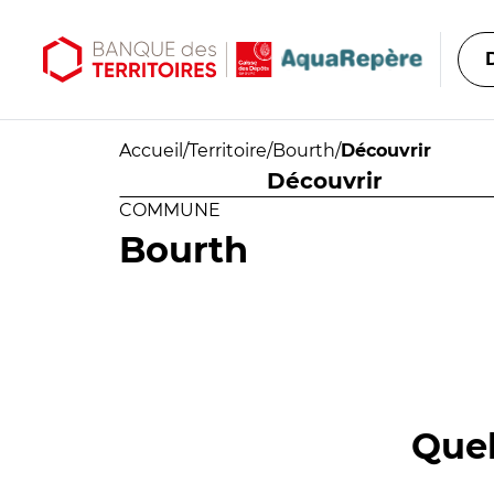
Aller au contenu principal
Aller au menu principal
Accueil
/
Territoire
/
Bourth
/
Découvrir
Découvrir
COMMUNE
Bourth
Quel