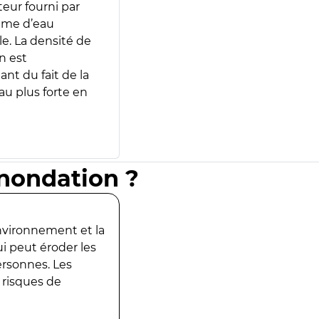
teur fourni par
lume d’eau
e. La densité de
n est
ant du fait de la
u plus forte en
inondation ?
environnement et la
ui peut éroder les
ersonnes. Les
 risques de