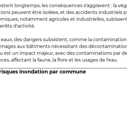
estent longtemps, les conséquences s'aggravent : la vé
tions peuvent être isolées, et des accidents industriels 
omiques, notamment agricoles et industrielles, subissen
rrêts d'activité.
es eaux, des dangers subsistent, comme la contamination
mmages aux bâtiments nécessitant des décontaminations
eau est un impact majeur, avec des contaminations par d
es, affectant la faune, la flore et les usages de l'eau.
 risques inondation par commune