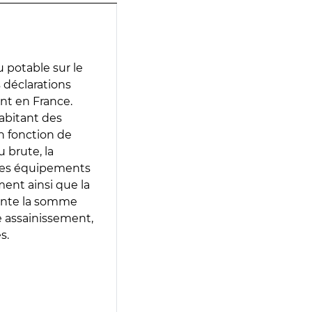
 potable sur le
s déclarations
ent en France.
abitant des
en fonction de
 brute, la
 les équipements
ment ainsi que la
sente la somme
e assainissement,
s.