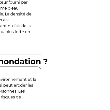
teur fourni par
lume d’eau
e. La densité de
n est
ant du fait de la
u plus forte en
inondation ?
environnement et la
ui peut éroder les
ersonnes. Les
 risques de