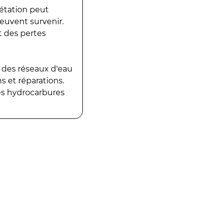
gétation peut
peuvent survenir.
t des pertes
 des réseaux d'eau
 et réparations.
es hydrocarbures