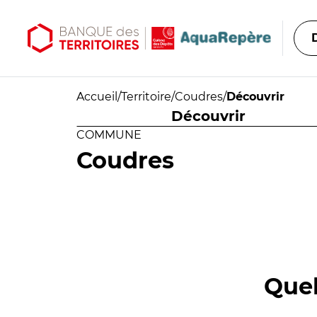
Aller au contenu principal
Aller au menu principal
Accueil
/
Territoire
/
Coudres
/
Découvrir
Découvrir
COMMUNE
Coudres
Quel