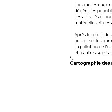
Lorsque les eaux r
dépérir, les popula
Les activités écon
matérielles et des a
Après le retrait d
potable et les do
La pollution de l'
et d'autres substanc
Cartographie des