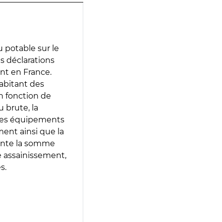
 potable sur le
es déclarations
ent en France.
abitant des
en fonction de
 brute, la
 les équipements
ment ainsi que la
sente la somme
e assainissement,
s.