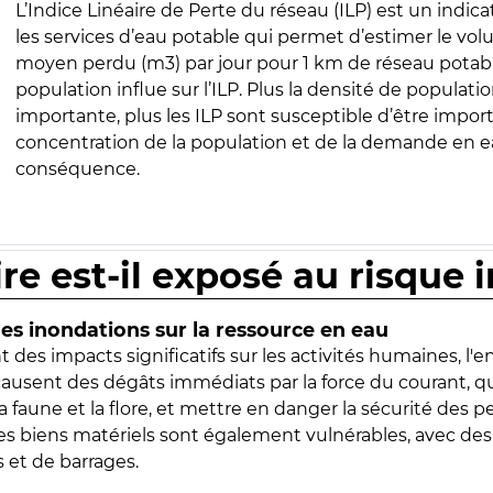
L’Indice Linéaire de Perte du réseau (ILP) est un indica
les services d’eau potable qui permet d’estimer le vo
moyen perdu (m3) par jour pour 1 km de réseau potabl
population influe sur l’ILP. Plus la densité de populatio
importante, plus les ILP sont susceptible d’être import
concentration de la population et de la demande en ea
conséquence.
ire est-il exposé au risque 
s inondations sur la ressource en eau
 des impacts significatifs sur les activités humaines, l'
 causent des dégâts immédiats par la force du courant, q
 faune et la flore, et mettre en danger la sécurité des p
 les biens matériels sont également vulnérables, avec des
 et de barrages.