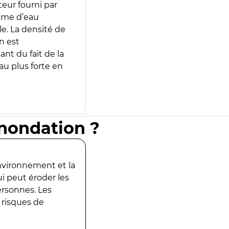
teur fourni par
lume d’eau
e. La densité de
n est
ant du fait de la
u plus forte en
inondation ?
environnement et la
ui peut éroder les
ersonnes. Les
 risques de