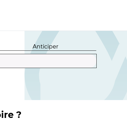
Anticiper
ire ?