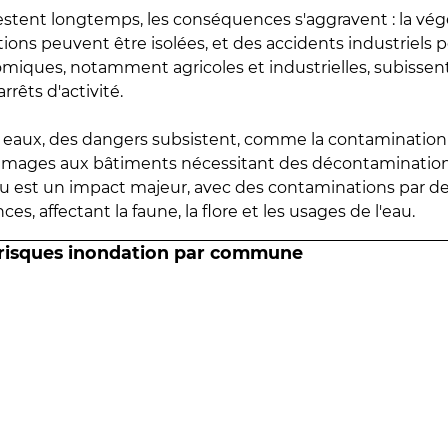
estent longtemps, les conséquences s'aggravent : la vé
tions peuvent être isolées, et des accidents industriels 
omiques, notamment agricoles et industrielles, subissen
rrêts d'activité.
es eaux, des dangers subsistent, comme la contamination
mmages aux bâtiments nécessitant des décontaminations
eau est un impact majeur, avec des contaminations par d
es, affectant la faune, la flore et les usages de l'eau.
 risques inondation par commune