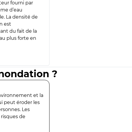
teur fourni par
lume d’eau
e. La densité de
n est
ant du fait de la
u plus forte en
inondation ?
environnement et la
ui peut éroder les
ersonnes. Les
 risques de