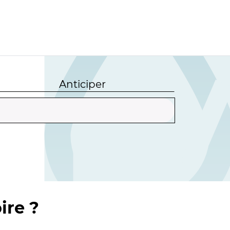
Anticiper
ire ?