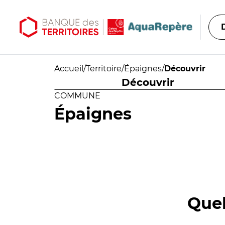
Aller au contenu principal
Aller au menu principal
Accueil
/
Territoire
/
Épaignes
/
Découvrir
Découvrir
COMMUNE
Épaignes
Quel