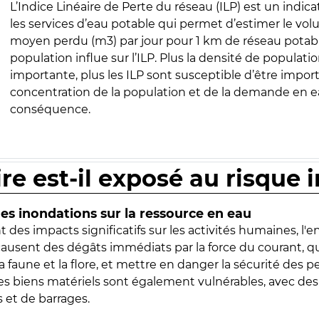
L’Indice Linéaire de Perte du réseau (ILP) est un indica
les services d’eau potable qui permet d’estimer le vo
moyen perdu (m3) par jour pour 1 km de réseau potabl
population influe sur l’ILP. Plus la densité de populatio
importante, plus les ILP sont susceptible d’être import
concentration de la population et de la demande en ea
conséquence.
ire est-il exposé au risque 
s inondations sur la ressource en eau
 des impacts significatifs sur les activités humaines, l'
 causent des dégâts immédiats par la force du courant, q
 faune et la flore, et mettre en danger la sécurité des p
 les biens matériels sont également vulnérables, avec des
 et de barrages.