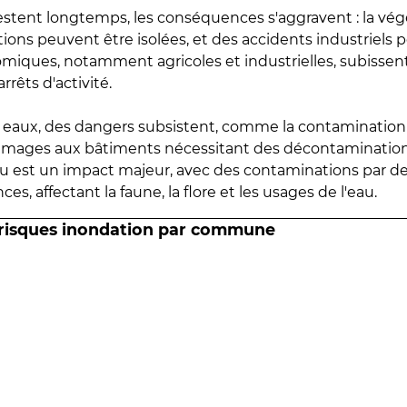
estent longtemps, les conséquences s'aggravent : la vé
tions peuvent être isolées, et des accidents industriels 
omiques, notamment agricoles et industrielles, subissen
rrêts d'activité.
es eaux, des dangers subsistent, comme la contamination
mmages aux bâtiments nécessitant des décontaminations
eau est un impact majeur, avec des contaminations par d
es, affectant la faune, la flore et les usages de l'eau.
 risques inondation par commune