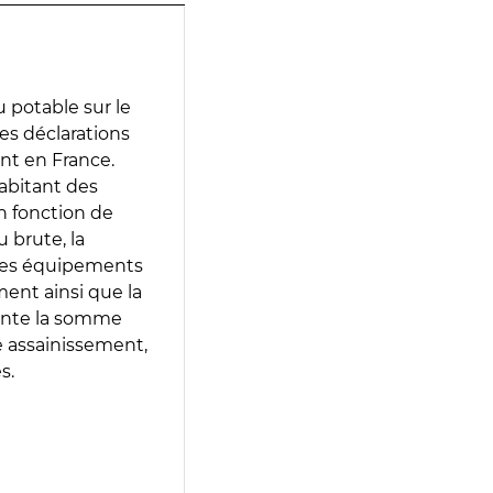
 potable sur le
des déclarations
ent en France.
abitant des
en fonction de
 brute, la
 les équipements
ment ainsi que la
sente la somme
e assainissement,
s.