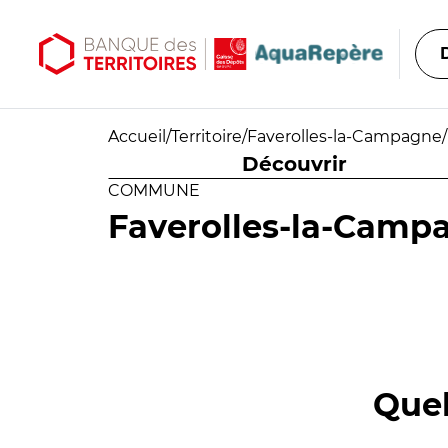
Aller au contenu principal
Aller au menu principal
Accueil
/
Territoire
/
Faverolles-la-Campagne
/
Découvrir
COMMUNE
Faverolles-la-Camp
Quel