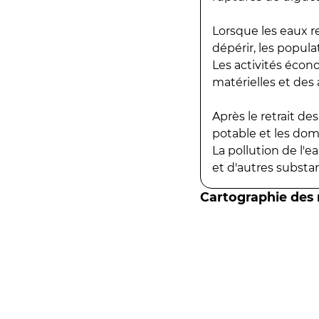
Lorsque les eaux r
dépérir, les popula
Les activités écon
matérielles et des a
Après le retrait d
potable et les do
La pollution de l'
et d'autres substanc
Cartographie des