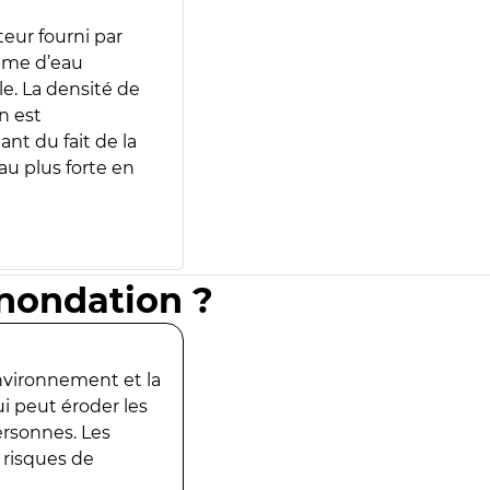
teur fourni par
lume d’eau
e. La densité de
n est
ant du fait de la
u plus forte en
inondation ?
environnement et la
ui peut éroder les
ersonnes. Les
 risques de