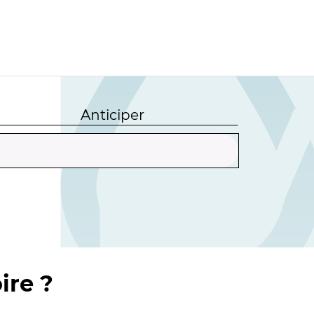
Anticiper
ire ?