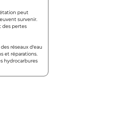
gétation peut
peuvent survenir.
t des pertes
 des réseaux d'eau
 et réparations.
es hydrocarbures