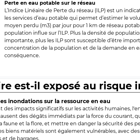
Perte en eau potable sur le réseau
L’Indice Linéaire de Perte du réseau (ILP) est un indica
les services d’eau potable qui permet d’estimer le vo
moyen perdu (m3) par jour pour 1 km de réseau potabl
population influe sur l’ILP. Plus la densité de populatio
importante, plus les ILP sont susceptible d’être import
concentration de la population et de la demande en ea
conséquence.
ire est-il exposé au risque 
s inondations sur la ressource en eau
 des impacts significatifs sur les activités humaines, l'
 causent des dégâts immédiats par la force du courant, q
 faune et la flore, et mettre en danger la sécurité des p
 les biens matériels sont également vulnérables, avec des
 et de barrages.