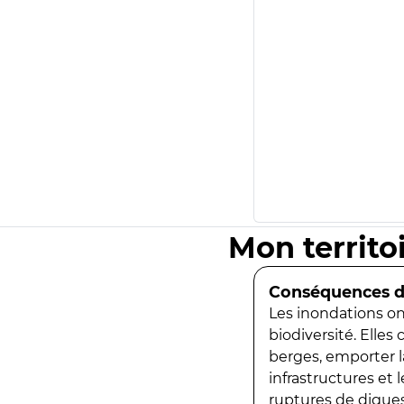
Mon territo
Conséquences de
Les inondations ont
biodiversité. Elles
berges, emporter la
infrastructures et
ruptures de digues