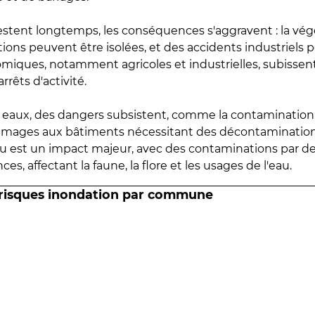
estent longtemps, les conséquences s'aggravent : la vé
tions peuvent être isolées, et des accidents industriels 
omiques, notamment agricoles et industrielles, subissen
rrêts d'activité.
es eaux, des dangers subsistent, comme la contamination
mmages aux bâtiments nécessitant des décontaminations
eau est un impact majeur, avec des contaminations par d
es, affectant la faune, la flore et les usages de l'eau.
 risques inondation par commune