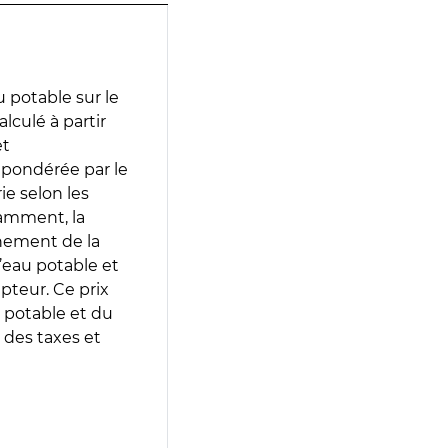
 potable sur le
lculé à partir
et
 pondérée par le
e selon les
tamment, la
gnement de la
’eau potable et
epteur. Ce prix
 potable et du
 des taxes et