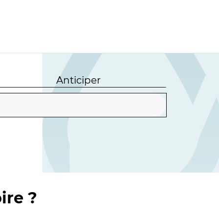
Anticiper
ire ?