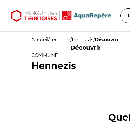
Aller au contenu principal
Aller au menu principal
Accueil
/
Territoire
/
Hennezis
/
Découvrir
Découvrir
COMMUNE
Hennezis
Quel