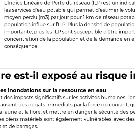
L’Indice Linéaire de Perte du réseau (ILP) est un indica
les services d’eau potable qui permet d’estimer le vo
moyen perdu (m3) par jour pour 1 km de réseau potabl
population influe sur l’ILP. Plus la densité de populatio
importante, plus les ILP sont susceptible d’être import
concentration de la population et de la demande en ea
conséquence.
ire est-il exposé au risque 
s inondations sur la ressource en eau
 des impacts significatifs sur les activités humaines, l'
 causent des dégâts immédiats par la force du courant, q
 faune et la flore, et mettre en danger la sécurité des p
 les biens matériels sont également vulnérables, avec des
 et de barrages.