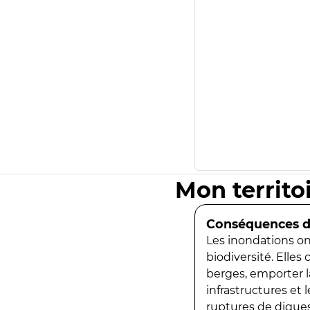
Mon territo
Conséquences de
Les inondations ont
biodiversité. Elles
berges, emporter la
infrastructures et
ruptures de digues