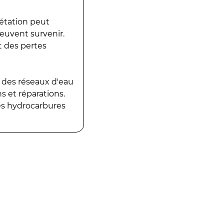
gétation peut
peuvent survenir.
t des pertes
 des réseaux d'eau
 et réparations.
es hydrocarbures