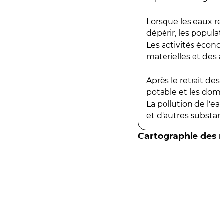
Lorsque les eaux r
dépérir, les popula
Les activités écon
matérielles et des a
Après le retrait d
potable et les do
La pollution de l'
et d'autres substanc
Cartographie des