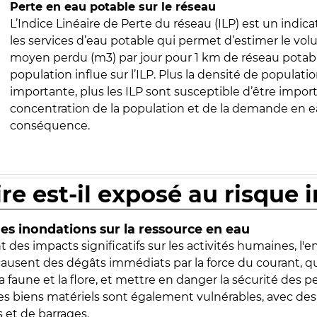
Perte en eau potable sur le réseau
L’Indice Linéaire de Perte du réseau (ILP) est un indica
les services d’eau potable qui permet d’estimer le vo
moyen perdu (m3) par jour pour 1 km de réseau potabl
population influe sur l’ILP. Plus la densité de populatio
importante, plus les ILP sont susceptible d’être import
concentration de la population et de la demande en ea
conséquence.
ire est-il exposé au risque 
s inondations sur la ressource en eau
 des impacts significatifs sur les activités humaines, l'
 causent des dégâts immédiats par la force du courant, q
 faune et la flore, et mettre en danger la sécurité des p
 les biens matériels sont également vulnérables, avec des
 et de barrages.