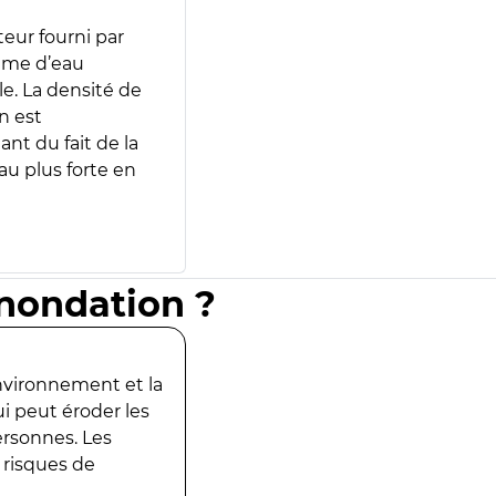
teur fourni par
lume d’eau
e. La densité de
n est
ant du fait de la
u plus forte en
inondation ?
environnement et la
ui peut éroder les
ersonnes. Les
 risques de