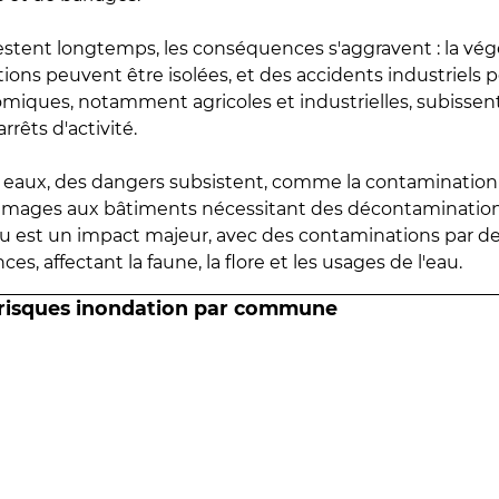
estent longtemps, les conséquences s'aggravent : la vé
tions peuvent être isolées, et des accidents industriels 
omiques, notamment agricoles et industrielles, subissen
rrêts d'activité.
es eaux, des dangers subsistent, comme la contamination
mmages aux bâtiments nécessitant des décontaminations
eau est un impact majeur, avec des contaminations par d
es, affectant la faune, la flore et les usages de l'eau.
 risques inondation par commune