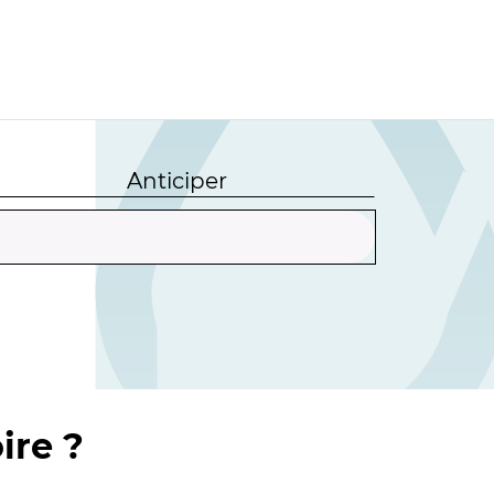
Anticiper
ire ?