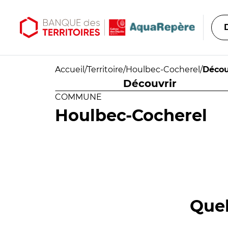
Aller au contenu principal
Aller au menu principal
Accueil
/
Territoire
/
Houlbec-Cocherel
/
Décou
Découvrir
COMMUNE
Houlbec-Cocherel
Quel