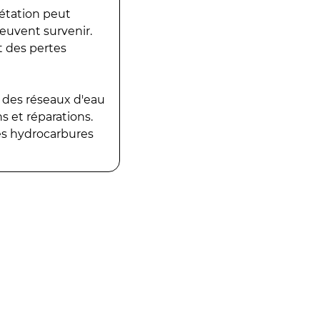
gétation peut
peuvent survenir.
t des pertes
 des réseaux d'eau
 et réparations.
es hydrocarbures