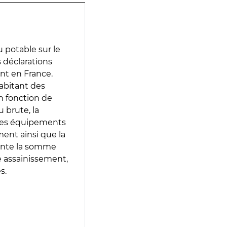
 potable sur le
es déclarations
ent en France.
abitant des
en fonction de
 brute, la
 les équipements
ment ainsi que la
sente la somme
e assainissement,
s.