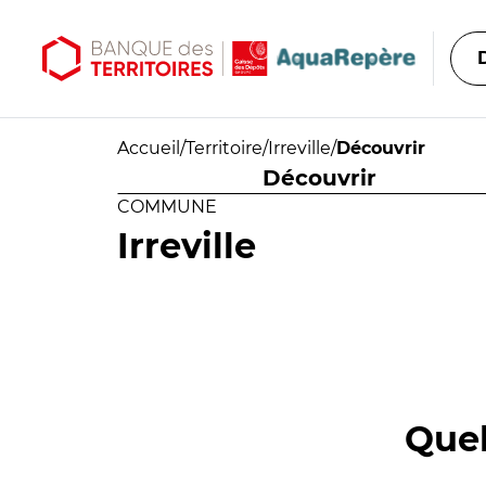
Aller au contenu principal
Aller au menu principal
Accueil
/
Territoire
/
Irreville
/
Découvrir
Découvrir
COMMUNE
Irreville
Quel