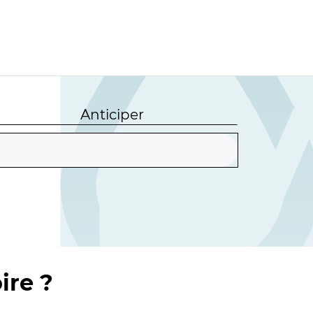
Anticiper
ire ?