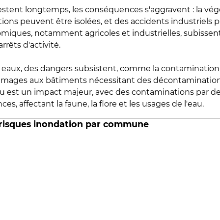
estent longtemps, les conséquences s'aggravent : la vé
tions peuvent être isolées, et des accidents industriels 
omiques, notamment agricoles et industrielles, subissen
rrêts d'activité.
es eaux, des dangers subsistent, comme la contamination
mmages aux bâtiments nécessitant des décontaminations
eau est un impact majeur, avec des contaminations par d
es, affectant la faune, la flore et les usages de l'eau.
 risques inondation par commune