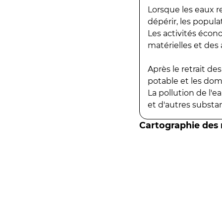
Lorsque les eaux r
dépérir, les popula
Les activités écon
matérielles et des a
Après le retrait d
potable et les do
La pollution de l'
et d'autres substanc
Cartographie des