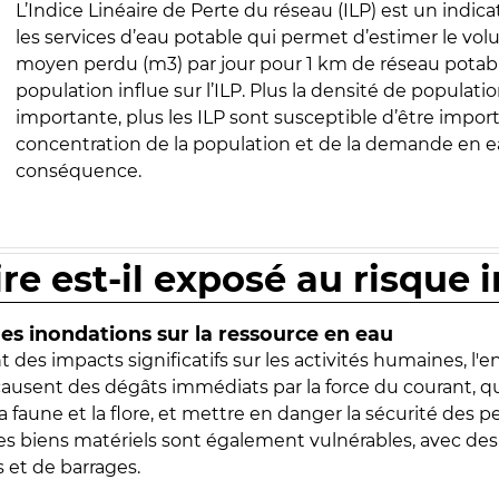
L’Indice Linéaire de Perte du réseau (ILP) est un indica
les services d’eau potable qui permet d’estimer le vo
moyen perdu (m3) par jour pour 1 km de réseau potabl
population influe sur l’ILP. Plus la densité de populatio
importante, plus les ILP sont susceptible d’être import
concentration de la population et de la demande en ea
conséquence.
ire est-il exposé au risque 
s inondations sur la ressource en eau
 des impacts significatifs sur les activités humaines, l'
 causent des dégâts immédiats par la force du courant, q
 faune et la flore, et mettre en danger la sécurité des p
 les biens matériels sont également vulnérables, avec des
 et de barrages.