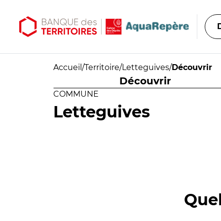
Aller au contenu principal
Aller au menu principal
Accueil
/
Territoire
/
Letteguives
/
Découvrir
Découvrir
COMMUNE
Letteguives
Quel