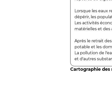
Lorsque les eaux r
dépérir, les popula
Les activités écon
matérielles et des a
Après le retrait d
potable et les do
La pollution de l'
et d'autres substanc
Cartographie des