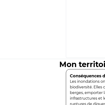
Mon territo
Conséquences de
Les inondations ont
biodiversité. Elles
berges, emporter la
infrastructures et
ruptures de digues