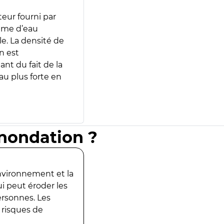
teur fourni par
lume d’eau
e. La densité de
n est
ant du fait de la
u plus forte en
inondation ?
environnement et la
ui peut éroder les
ersonnes. Les
 risques de