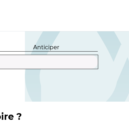
Anticiper
ire ?