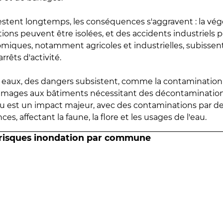
estent longtemps, les conséquences s'aggravent : la vé
tions peuvent être isolées, et des accidents industriels 
omiques, notamment agricoles et industrielles, subissen
rrêts d'activité.
es eaux, des dangers subsistent, comme la contamination
mmages aux bâtiments nécessitant des décontaminations
eau est un impact majeur, avec des contaminations par d
es, affectant la faune, la flore et les usages de l'eau.
 risques inondation par commune