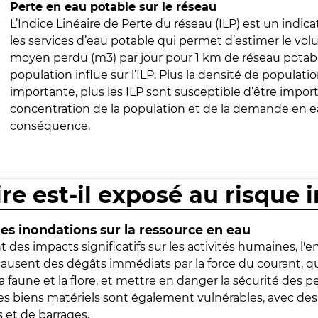
Perte en eau potable sur le réseau
L’Indice Linéaire de Perte du réseau (ILP) est un indica
les services d’eau potable qui permet d’estimer le vo
moyen perdu (m3) par jour pour 1 km de réseau potabl
population influe sur l’ILP. Plus la densité de populatio
importante, plus les ILP sont susceptible d’être import
concentration de la population et de la demande en ea
conséquence.
ire est-il exposé au risque 
s inondations sur la ressource en eau
 des impacts significatifs sur les activités humaines, l'
 causent des dégâts immédiats par la force du courant, q
 faune et la flore, et mettre en danger la sécurité des p
 les biens matériels sont également vulnérables, avec des
 et de barrages.