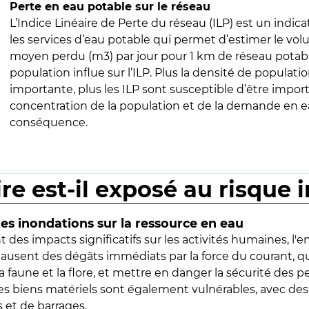
Perte en eau potable sur le réseau
L’Indice Linéaire de Perte du réseau (ILP) est un indica
les services d’eau potable qui permet d’estimer le vo
moyen perdu (m3) par jour pour 1 km de réseau potabl
population influe sur l’ILP. Plus la densité de populatio
importante, plus les ILP sont susceptible d’être import
concentration de la population et de la demande en ea
conséquence.
ire est-il exposé au risque 
s inondations sur la ressource en eau
 des impacts significatifs sur les activités humaines, l'
 causent des dégâts immédiats par la force du courant, q
 faune et la flore, et mettre en danger la sécurité des p
 les biens matériels sont également vulnérables, avec des
 et de barrages.