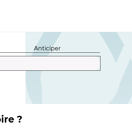
Anticiper
ire ?