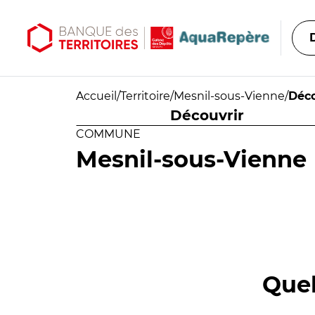
Aller au contenu principal
Aller au menu principal
Accueil
/
Territoire
/
Mesnil-sous-Vienne
/
Déco
Découvrir
COMMUNE
Mesnil-sous-Vienne
Quel