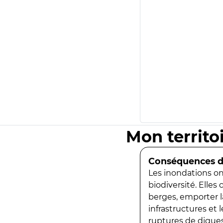
Mon territo
Conséquences de
Les inondations ont
biodiversité. Elles
berges, emporter la
infrastructures et
ruptures de digues