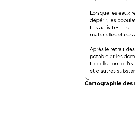
Lorsque les eaux r
dépérir, les popula
Les activités écon
matérielles et des a
Après le retrait d
potable et les do
La pollution de l'
et d'autres substanc
Cartographie des