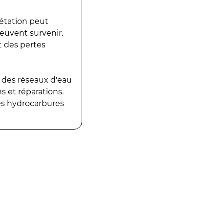
gétation peut
peuvent survenir.
t des pertes
 des réseaux d'eau
 et réparations.
es hydrocarbures