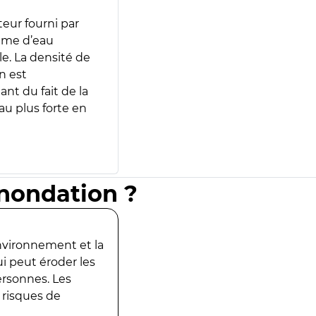
teur fourni par
lume d’eau
e. La densité de
n est
ant du fait de la
u plus forte en
inondation ?
environnement et la
ui peut éroder les
ersonnes. Les
 risques de