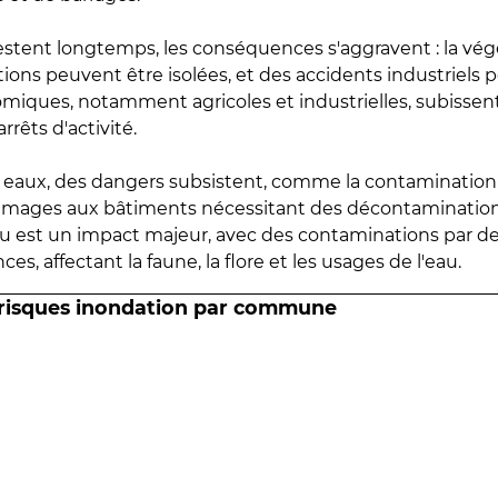
estent longtemps, les conséquences s'aggravent : la vé
tions peuvent être isolées, et des accidents industriels 
omiques, notamment agricoles et industrielles, subissen
rrêts d'activité.
es eaux, des dangers subsistent, comme la contamination
mmages aux bâtiments nécessitant des décontaminations
eau est un impact majeur, avec des contaminations par d
es, affectant la faune, la flore et les usages de l'eau.
 risques inondation par commune