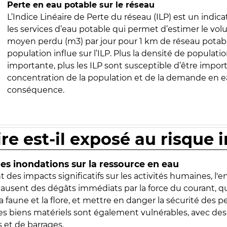
Perte en eau potable sur le réseau
L’Indice Linéaire de Perte du réseau (ILP) est un indica
les services d’eau potable qui permet d’estimer le vo
moyen perdu (m3) par jour pour 1 km de réseau potabl
population influe sur l’ILP. Plus la densité de populatio
importante, plus les ILP sont susceptible d’être import
concentration de la population et de la demande en ea
conséquence.
ire est-il exposé au risque 
s inondations sur la ressource en eau
 des impacts significatifs sur les activités humaines, l'
 causent des dégâts immédiats par la force du courant, q
 faune et la flore, et mettre en danger la sécurité des p
 les biens matériels sont également vulnérables, avec des
 et de barrages.