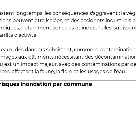
estent longtemps, les conséquences s'aggravent : la vé
tions peuvent être isolées, et des accidents industriels 
omiques, notamment agricoles et industrielles, subissen
rrêts d'activité.
es eaux, des dangers subsistent, comme la contamination
mmages aux bâtiments nécessitant des décontaminations
eau est un impact majeur, avec des contaminations par d
es, affectant la faune, la flore et les usages de l'eau.
 risques inondation par commune