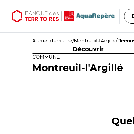
Aller au contenu principal
Aller au menu principal
Accueil
/
Territoire
/
Montreuil-l'Argillé
/
Découv
Découvrir
COMMUNE
Montreuil-l'Argillé
Quel