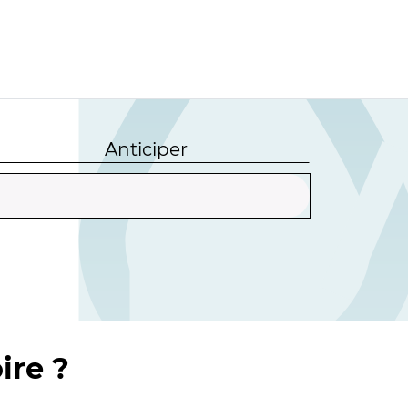
Anticiper
ire ?