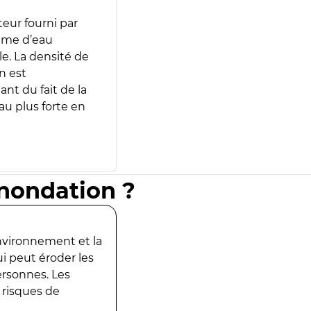
teur fourni par
lume d’eau
e. La densité de
n est
ant du fait de la
u plus forte en
inondation ?
environnement et la
ui peut éroder les
ersonnes. Les
 risques de