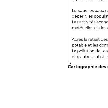
Lorsque les eaux r
dépérir, les popula
Les activités écon
matérielles et des a
Après le retrait d
potable et les do
La pollution de l'
et d'autres substanc
Cartographie des