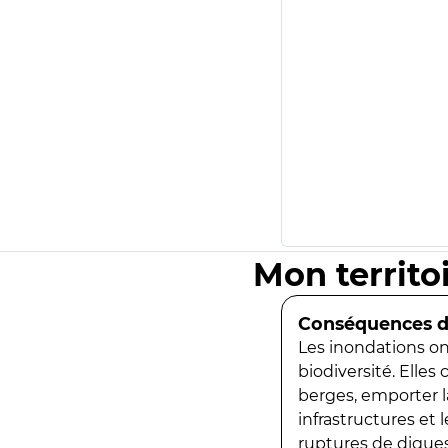
Mon territo
Conséquences de
Les inondations ont
biodiversité. Elles
berges, emporter la
infrastructures et
ruptures de digues