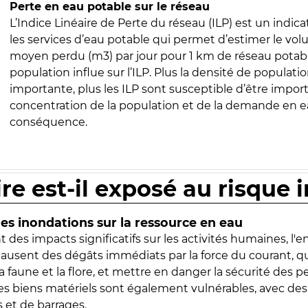
Perte en eau potable sur le réseau
L’Indice Linéaire de Perte du réseau (ILP) est un indica
les services d’eau potable qui permet d’estimer le vo
moyen perdu (m3) par jour pour 1 km de réseau potabl
population influe sur l’ILP. Plus la densité de populatio
importante, plus les ILP sont susceptible d’être import
concentration de la population et de la demande en ea
conséquence.
ire est-il exposé au risque 
s inondations sur la ressource en eau
 des impacts significatifs sur les activités humaines, l'
 causent des dégâts immédiats par la force du courant, q
 faune et la flore, et mettre en danger la sécurité des p
 les biens matériels sont également vulnérables, avec des
 et de barrages.