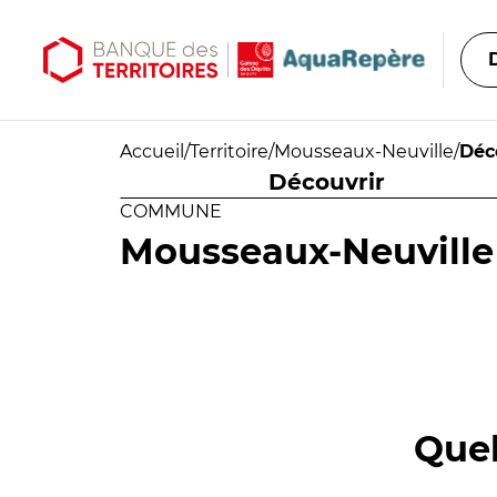
Aller au contenu principal
Aller au menu principal
Accueil
/
Territoire
/
Mousseaux-Neuville
/
Déc
Découvrir
COMMUNE
Mousseaux-Neuville
Quel