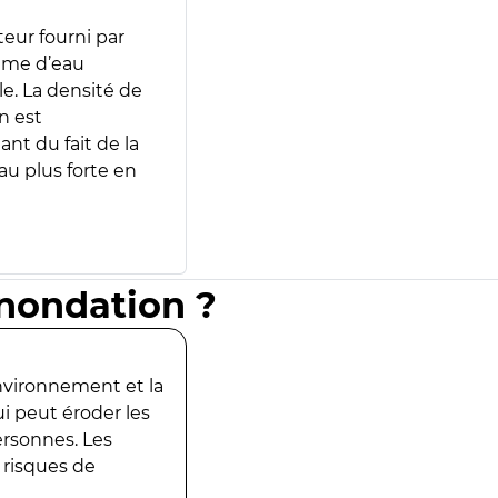
teur fourni par
lume d’eau
e. La densité de
n est
ant du fait de la
u plus forte en
inondation ?
environnement et la
ui peut éroder les
ersonnes. Les
 risques de