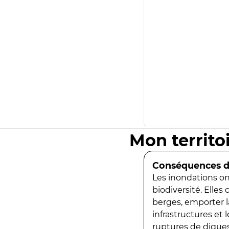
Mon territo
Conséquences de
Les inondations ont
biodiversité. Elles
berges, emporter la
infrastructures et
ruptures de digues