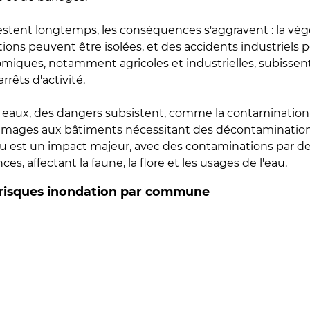
estent longtemps, les conséquences s'aggravent : la vé
tions peuvent être isolées, et des accidents industriels 
omiques, notamment agricoles et industrielles, subissen
rrêts d'activité.
es eaux, des dangers subsistent, comme la contamination
mmages aux bâtiments nécessitant des décontaminations
eau est un impact majeur, avec des contaminations par d
es, affectant la faune, la flore et les usages de l'eau.
 risques inondation par commune