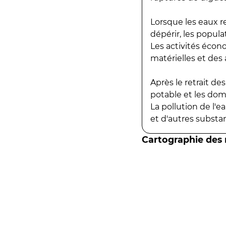
Lorsque les eaux r
dépérir, les popula
Les activités écon
matérielles et des a
Après le retrait d
potable et les do
La pollution de l'
et d'autres substanc
Cartographie des