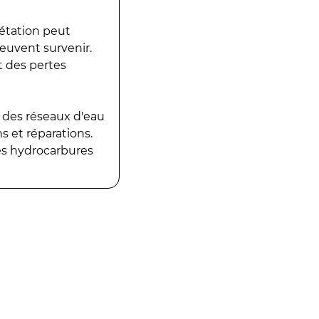
gétation peut
peuvent survenir.
t des pertes
 des réseaux d'eau
 et réparations.
es hydrocarbures