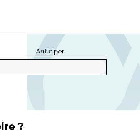
Anticiper
ire ?