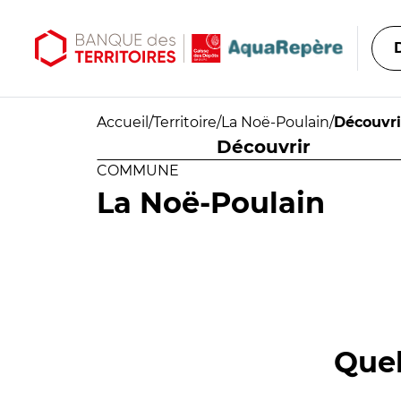
Aller au contenu principal
Aller au menu principal
Accueil
/
Territoire
/
La Noë-Poulain
/
Découvri
Découvrir
COMMUNE
La Noë-Poulain
Quel