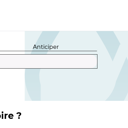
Anticiper
ire ?