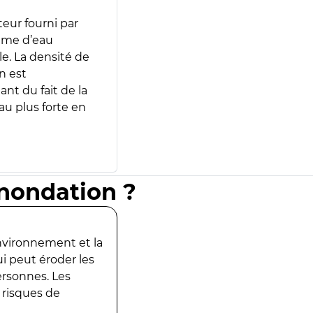
teur fourni par
lume d’eau
e. La densité de
n est
ant du fait de la
u plus forte en
inondation ?
environnement et la
ui peut éroder les
ersonnes. Les
 risques de