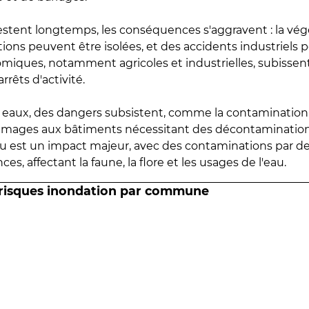
estent longtemps, les conséquences s'aggravent : la vé
tions peuvent être isolées, et des accidents industriels 
omiques, notamment agricoles et industrielles, subissen
rrêts d'activité.
es eaux, des dangers subsistent, comme la contamination
mmages aux bâtiments nécessitant des décontaminations
eau est un impact majeur, avec des contaminations par d
es, affectant la faune, la flore et les usages de l'eau.
 risques inondation par commune