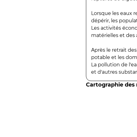
Lorsque les eaux r
dépérir, les popula
Les activités écon
matérielles et des a
Après le retrait d
potable et les do
La pollution de l'
et d'autres substanc
Cartographie des