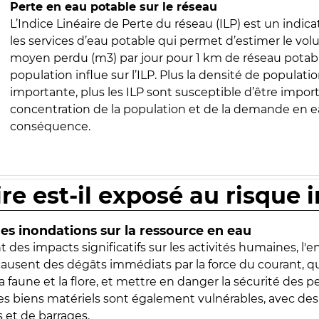
Perte en eau potable sur le réseau
L’Indice Linéaire de Perte du réseau (ILP) est un indica
les services d’eau potable qui permet d’estimer le vo
moyen perdu (m3) par jour pour 1 km de réseau potabl
population influe sur l’ILP. Plus la densité de populatio
importante, plus les ILP sont susceptible d’être import
concentration de la population et de la demande en ea
conséquence.
ire est-il exposé au risque 
s inondations sur la ressource en eau
 des impacts significatifs sur les activités humaines, l'
 causent des dégâts immédiats par la force du courant, q
 faune et la flore, et mettre en danger la sécurité des p
 les biens matériels sont également vulnérables, avec des
 et de barrages.