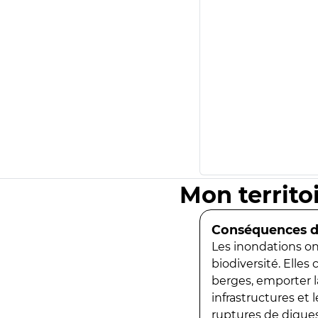
Mon territo
Conséquences de
Les inondations ont
biodiversité. Elles
berges, emporter la
infrastructures et
ruptures de digues