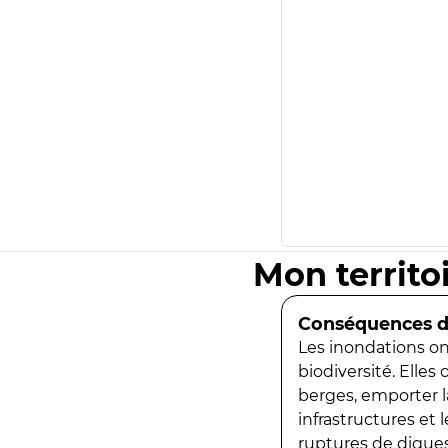
Mon territo
Conséquences de
Les inondations ont
biodiversité. Elles
berges, emporter la
infrastructures et
ruptures de digues