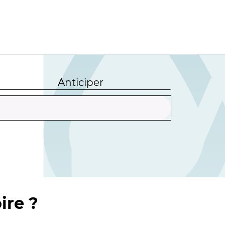
Anticiper
ire ?