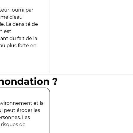
teur fourni par
lume d’eau
e. La densité de
n est
ant du fait de la
u plus forte en
inondation ?
environnement et la
ui peut éroder les
ersonnes. Les
 risques de