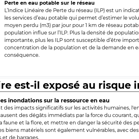
Perte en eau potable sur le réseau
L’Indice Linéaire de Perte du réseau (ILP) est un indica
les services d’eau potable qui permet d’estimer le vo
moyen perdu (m3) par jour pour 1 km de réseau potabl
population influe sur l’ILP. Plus la densité de populatio
importante, plus les ILP sont susceptible d’être import
concentration de la population et de la demande en ea
conséquence.
ire est-il exposé au risque 
s inondations sur la ressource en eau
 des impacts significatifs sur les activités humaines, l'
 causent des dégâts immédiats par la force du courant, q
 faune et la flore, et mettre en danger la sécurité des p
 les biens matériels sont également vulnérables, avec des
 et de barrages.