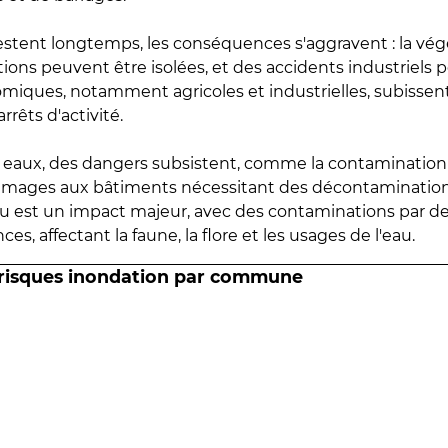
estent longtemps, les conséquences s'aggravent : la vé
tions peuvent être isolées, et des accidents industriels 
omiques, notamment agricoles et industrielles, subissen
rrêts d'activité.
es eaux, des dangers subsistent, comme la contamination
mmages aux bâtiments nécessitant des décontaminations
eau est un impact majeur, avec des contaminations par d
es, affectant la faune, la flore et les usages de l'eau.
 risques inondation par commune