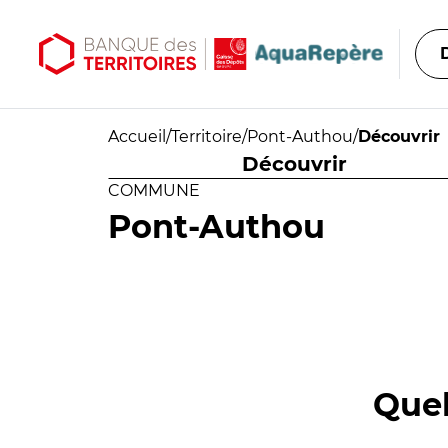
Aller au contenu principal
Aller au menu principal
Accueil
/
Territoire
/
Pont-Authou
/
Découvrir
Découvrir
COMMUNE
Pont-Authou
Quel