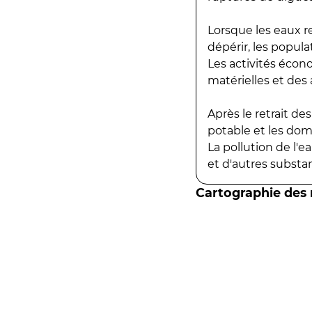
Lorsque les eaux r
dépérir, les popula
Les activités écon
matérielles et des a
Après le retrait d
potable et les do
La pollution de l'
et d'autres substanc
Cartographie des