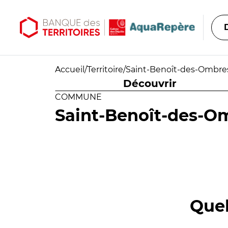
Aller au contenu principal
Aller au menu principal
Accueil
/
Territoire
/
Saint-Benoît-des-Ombre
Découvrir
COMMUNE
Saint-Benoît-des-O
Quel