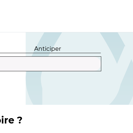
Anticiper
ire ?