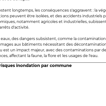
estent longtemps, les conséquences s'aggravent : la vé
tions peuvent être isolées, et des accidents industriels 
omiques, notamment agricoles et industrielles, subissen
rrêts d'activité.
es eaux, des dangers subsistent, comme la contamination
mmages aux bâtiments nécessitant des décontaminations
eau est un impact majeur, avec des contaminations par d
es, affectant la faune, la flore et les usages de l'eau.
 risques inondation par commune