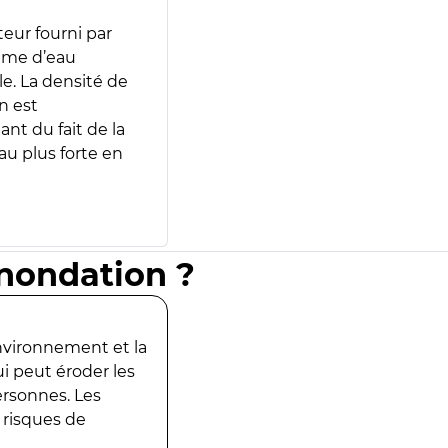
teur fourni par
lume d’eau
e. La densité de
n est
ant du fait de la
u plus forte en
inondation ?
environnement et la
ui peut éroder les
ersonnes. Les
 risques de