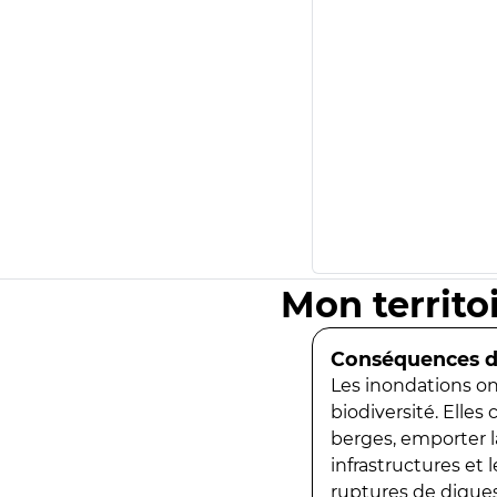
Mon territo
Conséquences de
Les inondations ont
biodiversité. Elles
berges, emporter la
infrastructures et
ruptures de digues