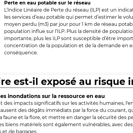
Perte en eau potable sur le réseau
L’Indice Linéaire de Perte du réseau (ILP) est un indica
les services d’eau potable qui permet d’estimer le vo
moyen perdu (m3) par jour pour 1 km de réseau potabl
population influe sur l’ILP. Plus la densité de populatio
importante, plus les ILP sont susceptible d’être import
concentration de la population et de la demande en ea
conséquence.
ire est-il exposé au risque 
s inondations sur la ressource en eau
 des impacts significatifs sur les activités humaines, l'
 causent des dégâts immédiats par la force du courant, q
 faune et la flore, et mettre en danger la sécurité des p
 les biens matériels sont également vulnérables, avec des
 et de barrages.