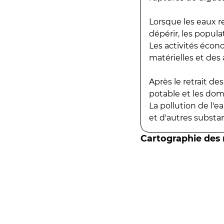
Lorsque les eaux r
dépérir, les popula
Les activités écon
matérielles et des a
Après le retrait d
potable et les do
La pollution de l'
et d'autres substanc
Cartographie des