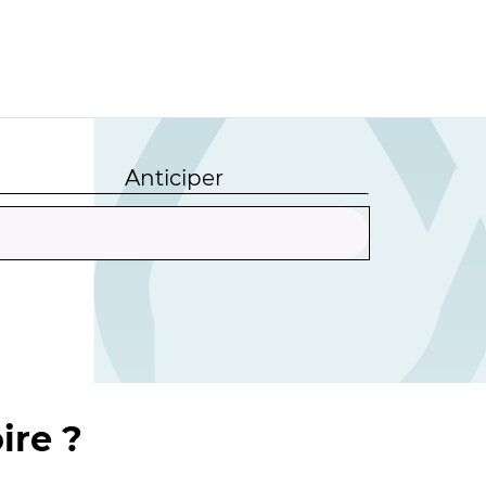
Anticiper
ire ?