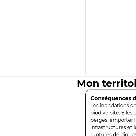
Mon territo
Conséquences de
Les inondations ont
biodiversité. Elles
berges, emporter la
infrastructures et
ruptures de digues