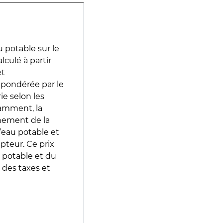
 potable sur le
lculé à partir
et
 pondérée par le
e selon les
tamment, la
gnement de la
’eau potable et
epteur. Ce prix
 potable et du
 des taxes et