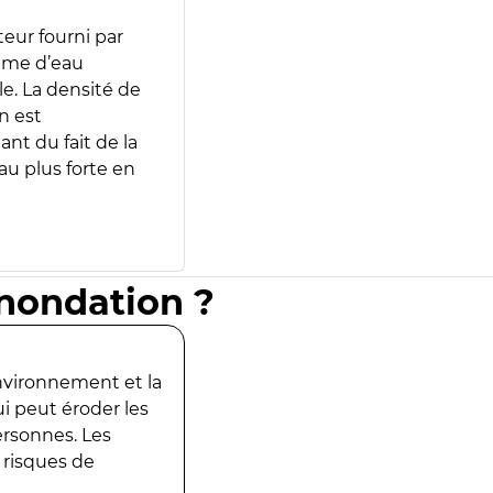
teur fourni par
lume d’eau
e. La densité de
n est
ant du fait de la
u plus forte en
inondation ?
environnement et la
ui peut éroder les
ersonnes. Les
 risques de