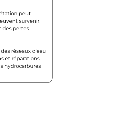
gétation peut
peuvent survenir.
t des pertes
 des réseaux d'eau
 et réparations.
es hydrocarbures