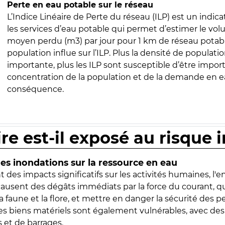
Perte en eau potable sur le réseau
L’Indice Linéaire de Perte du réseau (ILP) est un indica
les services d’eau potable qui permet d’estimer le vo
moyen perdu (m3) par jour pour 1 km de réseau potabl
population influe sur l’ILP. Plus la densité de populatio
importante, plus les ILP sont susceptible d’être import
concentration de la population et de la demande en ea
conséquence.
ire est-il exposé au risque 
s inondations sur la ressource en eau
 des impacts significatifs sur les activités humaines, l'
 causent des dégâts immédiats par la force du courant, q
 faune et la flore, et mettre en danger la sécurité des p
 les biens matériels sont également vulnérables, avec des
 et de barrages.