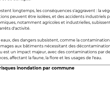
estent longtemps, les conséquences s'aggravent : la vé
tions peuvent être isolées, et des accidents industriels 
omiques, notamment agricoles et industrielles, subissen
rrêts d'activité.
es eaux, des dangers subsistent, comme la contamination
mmages aux bâtiments nécessitant des décontaminations
eau est un impact majeur, avec des contaminations par d
es, affectant la faune, la flore et les usages de l'eau.
 risques inondation par commune