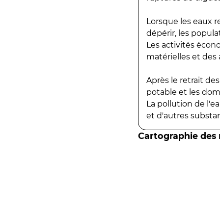
Lorsque les eaux r
dépérir, les popula
Les activités écon
matérielles et des a
Après le retrait d
potable et les do
La pollution de l'
et d'autres substanc
Cartographie des