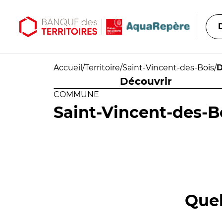
Aller au contenu principal
Aller au menu principal
Accueil
/
Territoire
/
Saint-Vincent-des-Bois
/
D
Découvrir
COMMUNE
Saint-Vincent-des-B
Quel