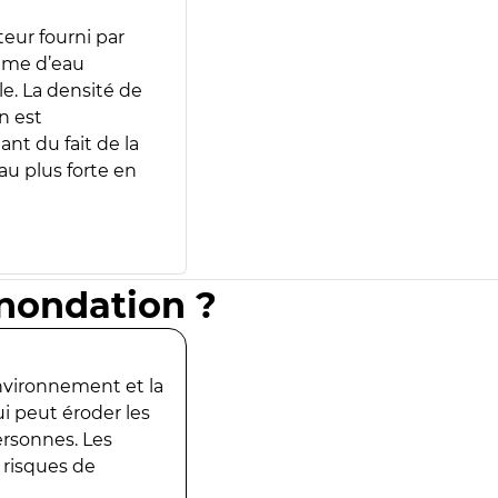
teur fourni par
lume d’eau
e. La densité de
n est
ant du fait de la
u plus forte en
inondation ?
environnement et la
ui peut éroder les
ersonnes. Les
 risques de