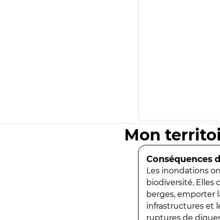
Mon territo
Conséquences de
Les inondations ont
biodiversité. Elles
berges, emporter la
infrastructures et
ruptures de digues