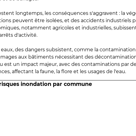
estent longtemps, les conséquences s'aggravent : la vé
tions peuvent être isolées, et des accidents industriels 
omiques, notamment agricoles et industrielles, subissen
rrêts d'activité.
es eaux, des dangers subsistent, comme la contamination
mmages aux bâtiments nécessitant des décontaminations
eau est un impact majeur, avec des contaminations par d
es, affectant la faune, la flore et les usages de l'eau.
 risques inondation par commune