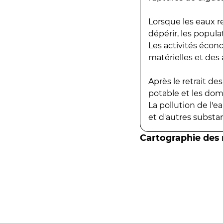
Lorsque les eaux r
dépérir, les popula
Les activités écon
matérielles et des a
Après le retrait d
potable et les do
La pollution de l'
et d'autres substanc
Cartographie des