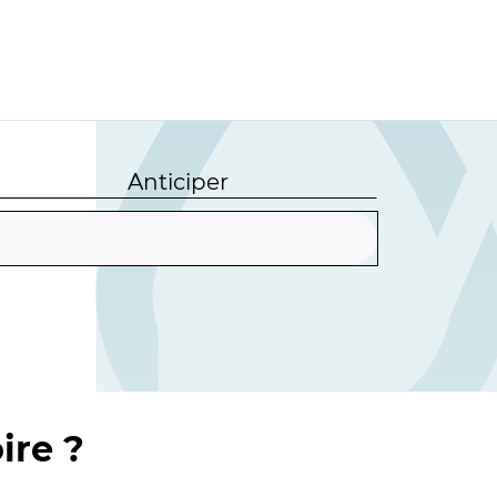
Anticiper
ire ?