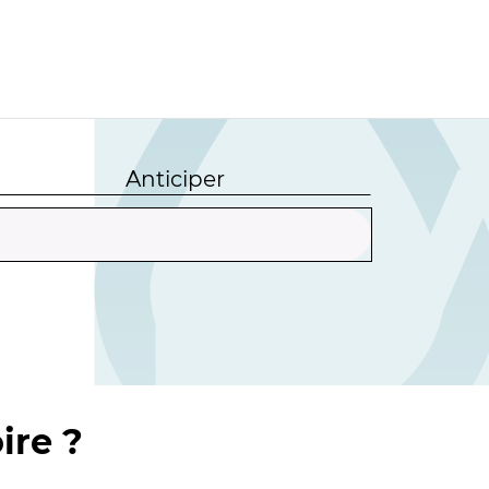
Anticiper
ire ?