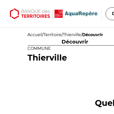
Aller au contenu principal
Aller au menu principal
Accueil
/
Territoire
/
Thierville
/
Découvrir
Découvrir
COMMUNE
Thierville
Quel