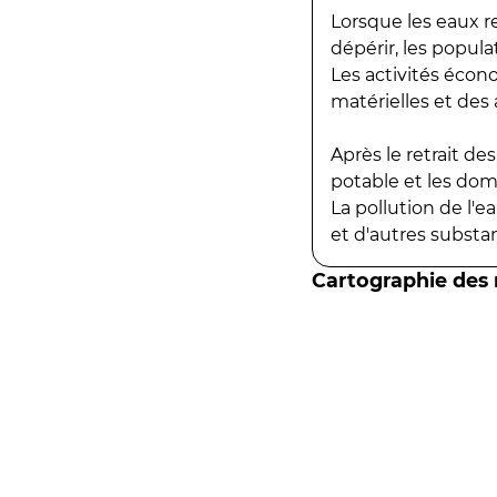
Lorsque les eaux r
dépérir, les popula
Les activités écon
matérielles et des a
Après le retrait d
potable et les do
La pollution de l'
et d'autres substanc
Cartographie des