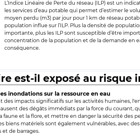
L’Indice Linéaire de Perte du réseau (ILP) est un indica
les services d’eau potable qui permet d’estimer le vo
moyen perdu (m3) par jour pour 1 km de réseau potabl
population influe sur l’ILP. Plus la densité de populatio
importante, plus les ILP sont susceptible d’être import
concentration de la population et de la demande en ea
conséquence.
ire est-il exposé au risque 
s inondations sur la ressource en eau
 des impacts significatifs sur les activités humaines, l'
 causent des dégâts immédiats par la force du courant, q
 faune et la flore, et mettre en danger la sécurité des p
 les biens matériels sont également vulnérables, avec des
 et de barrages.