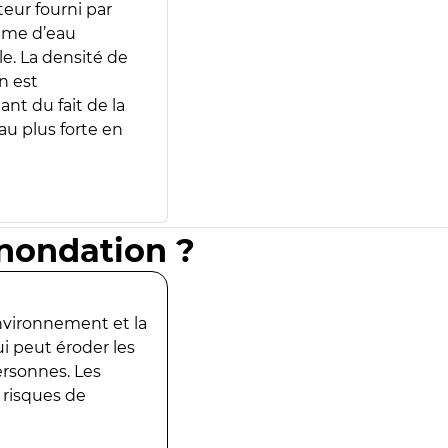
teur fourni par
lume d’eau
e. La densité de
n est
ant du fait de la
u plus forte en
inondation ?
environnement et la
ui peut éroder les
ersonnes. Les
 risques de