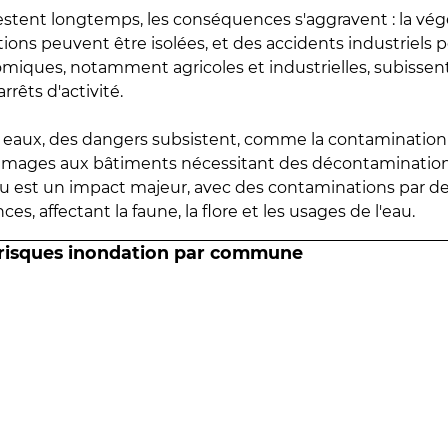
estent longtemps, les conséquences s'aggravent : la vé
tions peuvent être isolées, et des accidents industriels 
omiques, notamment agricoles et industrielles, subissen
rrêts d'activité.
es eaux, des dangers subsistent, comme la contamination
mmages aux bâtiments nécessitant des décontaminations
eau est un impact majeur, avec des contaminations par d
es, affectant la faune, la flore et les usages de l'eau.
 risques inondation par commune