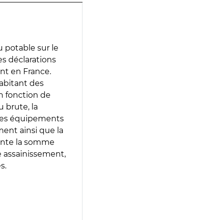
 potable sur le
des déclarations
ent en France.
abitant des
en fonction de
 brute, la
 les équipements
ment ainsi que la
sente la somme
e assainissement,
s.