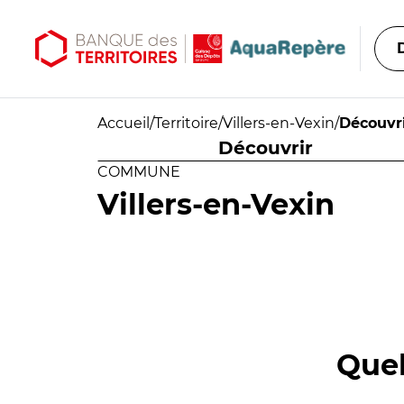
Aller au contenu principal
Aller au menu principal
Accueil
/
Territoire
/
Villers-en-Vexin
/
Découvr
Découvrir
COMMUNE
Villers-en-Vexin
Quel