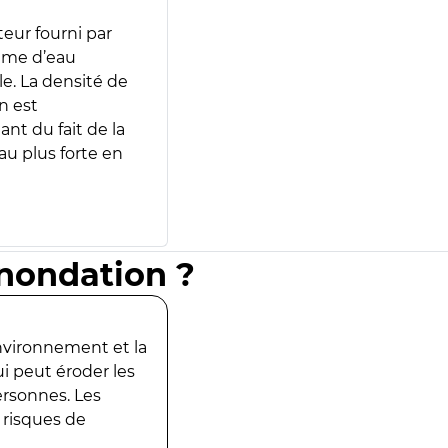
teur fourni par
lume d’eau
e. La densité de
n est
ant du fait de la
u plus forte en
inondation ?
environnement et la
ui peut éroder les
ersonnes. Les
 risques de