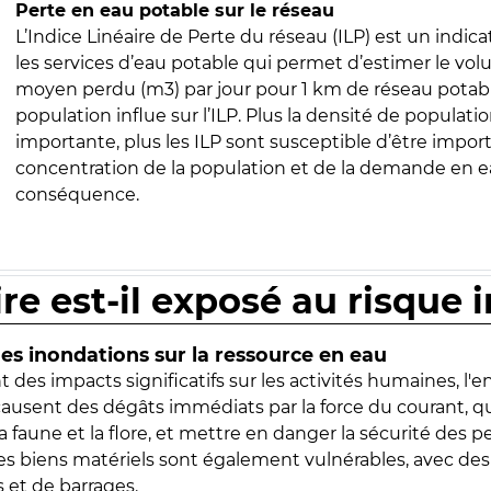
Perte en eau potable sur le réseau
L’Indice Linéaire de Perte du réseau (ILP) est un indica
les services d’eau potable qui permet d’estimer le vo
moyen perdu (m3) par jour pour 1 km de réseau potabl
population influe sur l’ILP. Plus la densité de populatio
importante, plus les ILP sont susceptible d’être import
concentration de la population et de la demande en ea
conséquence.
ire est-il exposé au risque 
s inondations sur la ressource en eau
 des impacts significatifs sur les activités humaines, l'
 causent des dégâts immédiats par la force du courant, q
 faune et la flore, et mettre en danger la sécurité des p
 les biens matériels sont également vulnérables, avec des
 et de barrages.