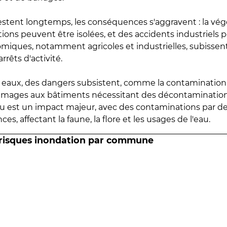
estent longtemps, les conséquences s'aggravent : la vé
tions peuvent être isolées, et des accidents industriels 
omiques, notamment agricoles et industrielles, subissen
rrêts d'activité.
es eaux, des dangers subsistent, comme la contamination
mmages aux bâtiments nécessitant des décontaminations
eau est un impact majeur, avec des contaminations par d
es, affectant la faune, la flore et les usages de l'eau.
 risques inondation par commune