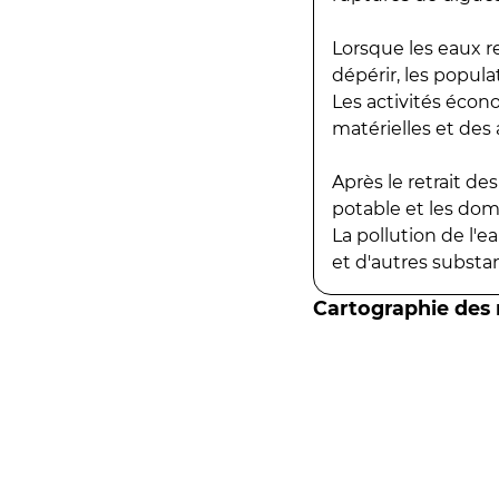
Lorsque les eaux r
dépérir, les popula
Les activités écon
matérielles et des a
Après le retrait d
potable et les do
La pollution de l'
et d'autres substanc
Cartographie des