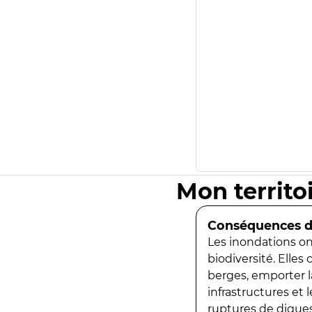
Mon territo
Conséquences de
Les inondations ont
biodiversité. Elles
berges, emporter la
infrastructures et
ruptures de digues