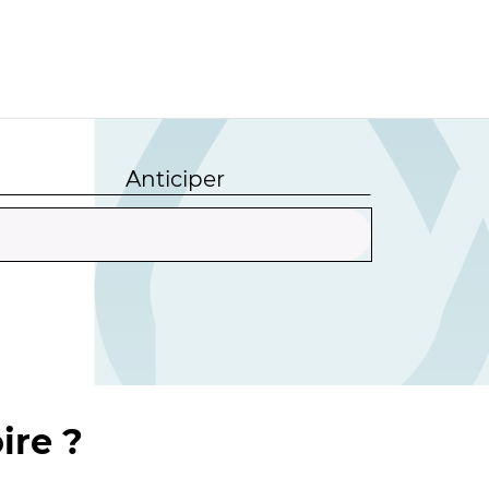
Anticiper
ire ?