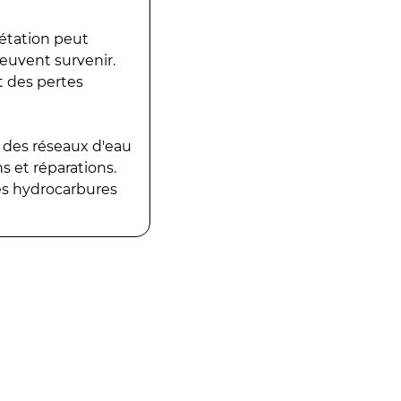
gétation peut
peuvent survenir.
t des pertes
 des réseaux d'eau
 et réparations.
es hydrocarbures