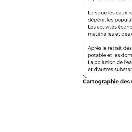
Lorsque les eaux r
dépérir, les popula
Les activités écon
matérielles et des a
Après le retrait d
potable et les do
La pollution de l'
et d'autres substanc
Cartographie des