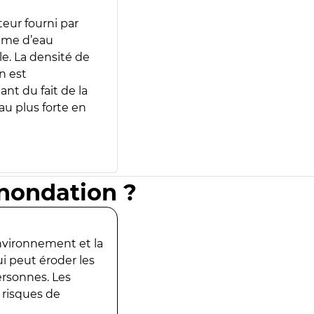
teur fourni par
lume d’eau
e. La densité de
n est
ant du fait de la
u plus forte en
inondation ?
environnement et la
ui peut éroder les
ersonnes. Les
 risques de