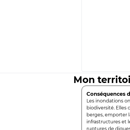
Mon territo
Conséquences de
Les inondations ont
biodiversité. Elles
berges, emporter la
infrastructures et
ruptures de digues