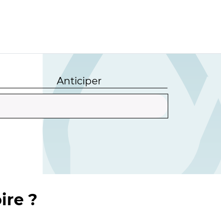
Anticiper
ire ?