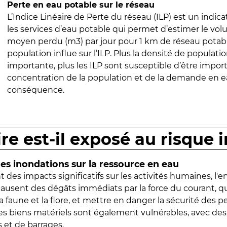
Perte en eau potable sur le réseau
L’Indice Linéaire de Perte du réseau (ILP) est un indica
les services d’eau potable qui permet d’estimer le vo
moyen perdu (m3) par jour pour 1 km de réseau potabl
population influe sur l’ILP. Plus la densité de populatio
importante, plus les ILP sont susceptible d’être import
concentration de la population et de la demande en ea
conséquence.
ire est-il exposé au risque 
s inondations sur la ressource en eau
 des impacts significatifs sur les activités humaines, l'
 causent des dégâts immédiats par la force du courant, q
 faune et la flore, et mettre en danger la sécurité des p
 les biens matériels sont également vulnérables, avec des
 et de barrages.