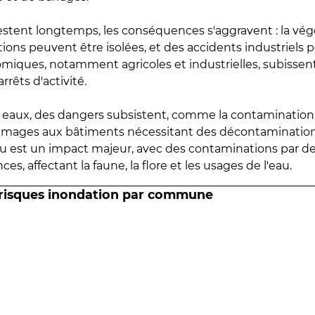
estent longtemps, les conséquences s'aggravent : la vé
tions peuvent être isolées, et des accidents industriels 
omiques, notamment agricoles et industrielles, subissen
rrêts d'activité.
es eaux, des dangers subsistent, comme la contamination
mmages aux bâtiments nécessitant des décontaminations
eau est un impact majeur, avec des contaminations par d
es, affectant la faune, la flore et les usages de l'eau.
 risques inondation par commune