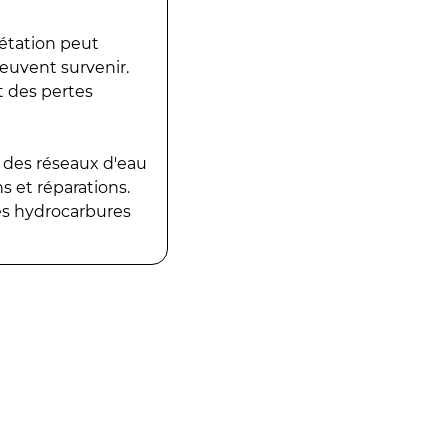
gétation peut
peuvent survenir.
t des pertes
 des réseaux d'eau
 et réparations.
es hydrocarbures