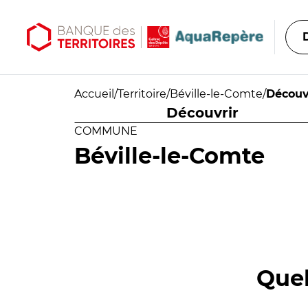
Aller au contenu principal
Aller au menu principal
Accueil
/
Territoire
/
Béville-le-Comte
/
Découv
Découvrir
COMMUNE
Béville-le-Comte
Quel