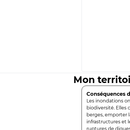
Mon territo
Conséquences de
Les inondations ont
biodiversité. Elles
berges, emporter la
infrastructures et
ruptures de digues