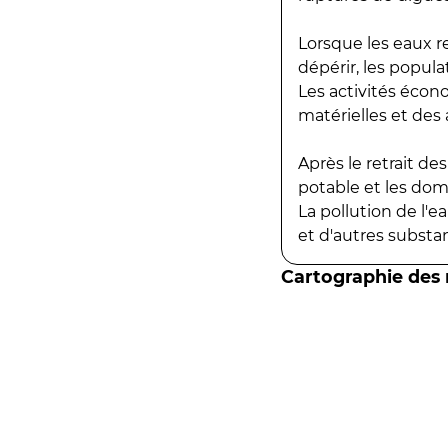
Lorsque les eaux r
dépérir, les popula
Les activités écon
matérielles et des a
Après le retrait d
potable et les do
La pollution de l'
et d'autres substanc
Cartographie des