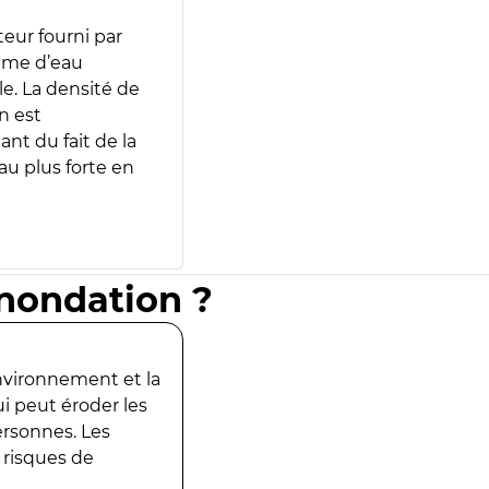
teur fourni par
lume d’eau
e. La densité de
n est
ant du fait de la
u plus forte en
inondation ?
environnement et la
ui peut éroder les
ersonnes. Les
 risques de