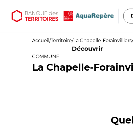
Aller au contenu principal
Aller au menu principal
Accueil
/
Territoire
/
La Chapelle-Forainvilliers
Découvrir
COMMUNE
La Chapelle-Forainvi
Quel