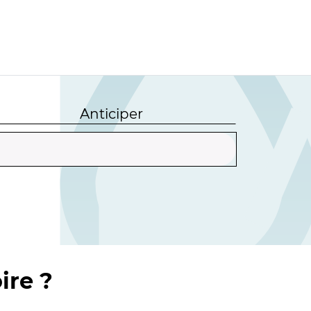
Anticiper
ire ?