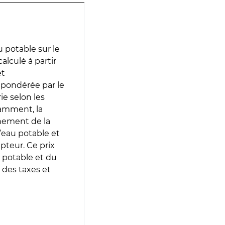
 potable sur le
calculé à partir
et
 pondérée par le
e selon les
tamment, la
gnement de la
’eau potable et
epteur. Ce prix
 potable et du
 des taxes et