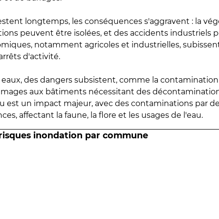
estent longtemps, les conséquences s'aggravent : la vé
tions peuvent être isolées, et des accidents industriels 
omiques, notamment agricoles et industrielles, subissen
rrêts d'activité.
es eaux, des dangers subsistent, comme la contamination
mmages aux bâtiments nécessitant des décontaminations
eau est un impact majeur, avec des contaminations par d
es, affectant la faune, la flore et les usages de l'eau.
 risques inondation par commune