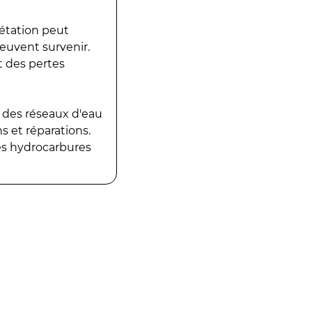
gétation peut
peuvent survenir.
t des pertes
 des réseaux d'eau
 et réparations.
es hydrocarbures