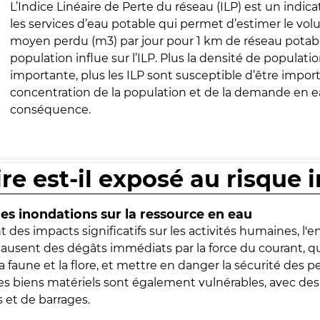
L’Indice Linéaire de Perte du réseau (ILP) est un indica
les services d’eau potable qui permet d’estimer le vo
moyen perdu (m3) par jour pour 1 km de réseau potabl
population influe sur l’ILP. Plus la densité de populatio
importante, plus les ILP sont susceptible d’être import
concentration de la population et de la demande en ea
conséquence.
ire est-il exposé au risque 
s inondations sur la ressource en eau
 des impacts significatifs sur les activités humaines, l'
 causent des dégâts immédiats par la force du courant, q
 faune et la flore, et mettre en danger la sécurité des p
 les biens matériels sont également vulnérables, avec des
 et de barrages.