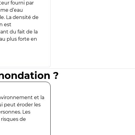
teur fourni par
lume d’eau
e. La densité de
n est
ant du fait de la
u plus forte en
inondation ?
environnement et la
ui peut éroder les
ersonnes. Les
 risques de