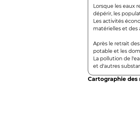
Lorsque les eaux r
dépérir, les popula
Les activités écon
matérielles et des a
Après le retrait d
potable et les do
La pollution de l'
et d'autres substanc
Cartographie des