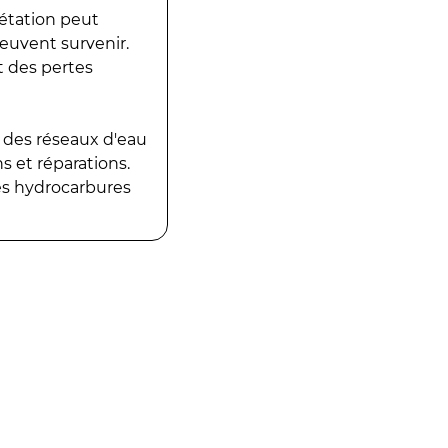
gétation peut
peuvent survenir.
t des pertes
 des réseaux d'eau
 et réparations.
es hydrocarbures