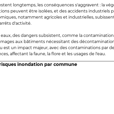
estent longtemps, les conséquences s'aggravent : la vé
tions peuvent être isolées, et des accidents industriels 
omiques, notamment agricoles et industrielles, subissen
rrêts d'activité.
es eaux, des dangers subsistent, comme la contamination
mmages aux bâtiments nécessitant des décontaminations
eau est un impact majeur, avec des contaminations par d
es, affectant la faune, la flore et les usages de l'eau.
 risques inondation par commune