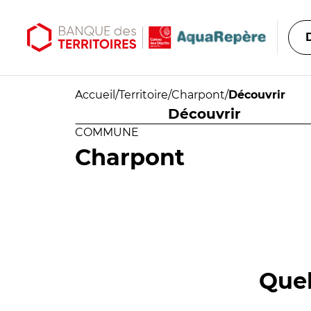
Aller au contenu principal
Aller au menu principal
Accueil
/
Territoire
/
Charpont
/
Découvrir
Découvrir
COMMUNE
Charpont
Quel