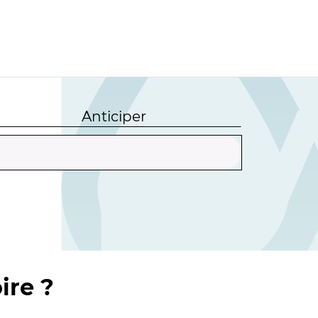
Anticiper
ire ?