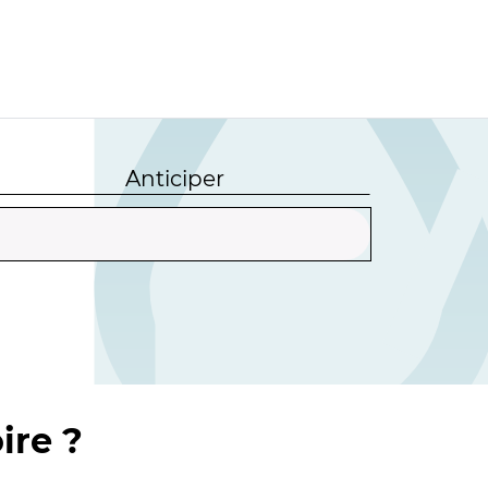
Anticiper
ire ?