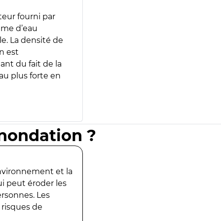
teur fourni par
lume d’eau
e. La densité de
n est
ant du fait de la
u plus forte en
inondation ?
environnement et la
ui peut éroder les
ersonnes. Les
 risques de