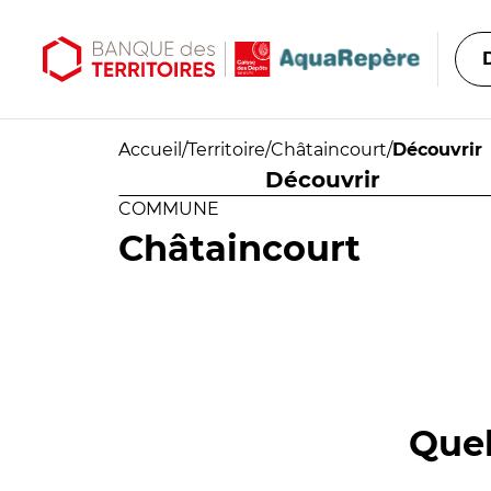
Aller au contenu principal
Aller au menu principal
Accueil
/
Territoire
/
Châtaincourt
/
Découvrir
Découvrir
COMMUNE
Châtaincourt
Quel