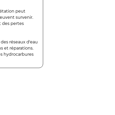
gétation peut
peuvent survenir.
t des pertes
 des réseaux d'eau
 et réparations.
es hydrocarbures