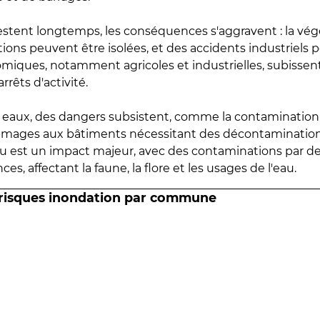
estent longtemps, les conséquences s'aggravent : la vé
tions peuvent être isolées, et des accidents industriels 
omiques, notamment agricoles et industrielles, subissen
rrêts d'activité.
es eaux, des dangers subsistent, comme la contamination
mmages aux bâtiments nécessitant des décontaminations
eau est un impact majeur, avec des contaminations par d
es, affectant la faune, la flore et les usages de l'eau.
 risques inondation par commune