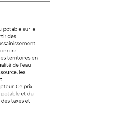
 potable sur le
rtir des
d’assainissement
 nombre
es territoires en
lité de l’eau
source, les
t
epteur. Ce prix
 potable et du
 des taxes et