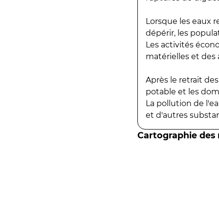
Lorsque les eaux r
dépérir, les popula
Les activités écon
matérielles et des a
Après le retrait d
potable et les do
La pollution de l'
et d'autres substanc
Cartographie des