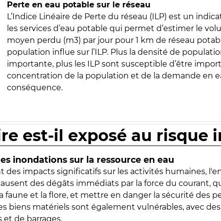
Perte en eau potable sur le réseau
L’Indice Linéaire de Perte du réseau (ILP) est un indica
les services d’eau potable qui permet d’estimer le vo
moyen perdu (m3) par jour pour 1 km de réseau potabl
population influe sur l’ILP. Plus la densité de populatio
importante, plus les ILP sont susceptible d’être import
concentration de la population et de la demande en ea
conséquence.
ire est-il exposé au risque 
s inondations sur la ressource en eau
 des impacts significatifs sur les activités humaines, l'
 causent des dégâts immédiats par la force du courant, q
 faune et la flore, et mettre en danger la sécurité des p
 les biens matériels sont également vulnérables, avec des
 et de barrages.