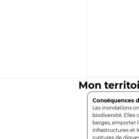
Mon territo
Conséquences de
Les inondations ont
biodiversité. Elles
berges, emporter la
infrastructures et
ruptures de digues