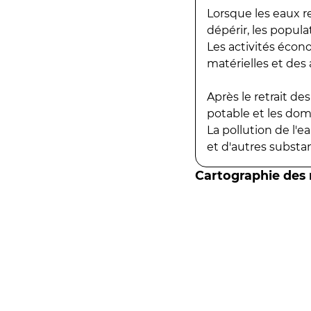
Lorsque les eaux r
dépérir, les popula
Les activités écon
matérielles et des a
Après le retrait d
potable et les do
La pollution de l'
et d'autres substanc
Cartographie des