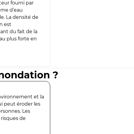
teur fourni par
lume d’eau
e. La densité de
n est
ant du fait de la
u plus forte en
inondation ?
environnement et la
ui peut éroder les
ersonnes. Les
 risques de