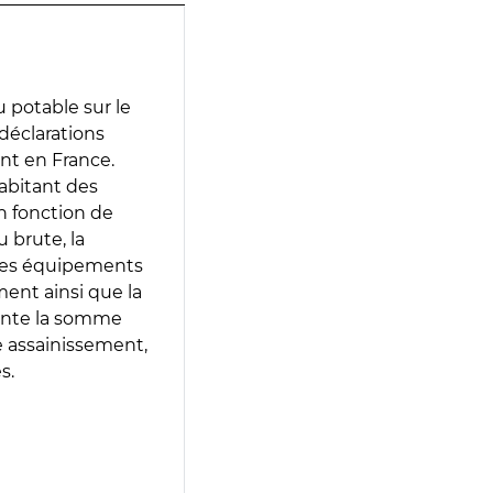
 potable sur le
 déclarations
ent en France.
abitant des
en fonction de
 brute, la
 les équipements
ment ainsi que la
sente la somme
e assainissement,
s.