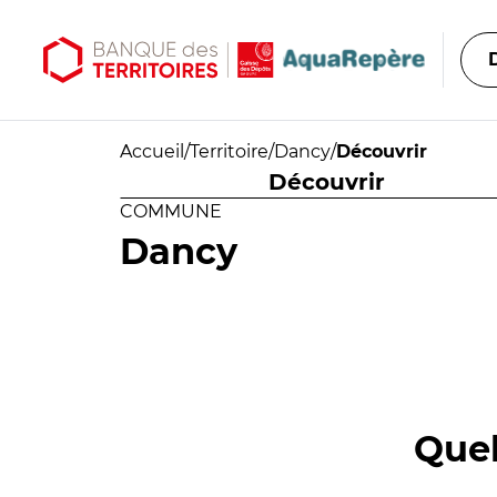
Aller au contenu principal
Aller au menu principal
Accueil
/
Territoire
/
Dancy
/
Découvrir
Découvrir
COMMUNE
Dancy
Quel