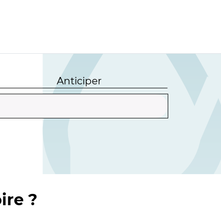
Anticiper
ire ?