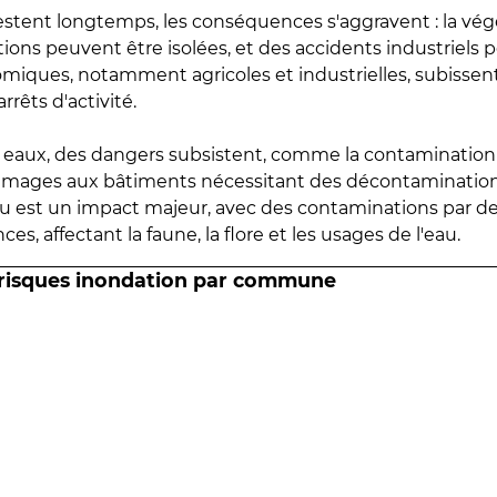
estent longtemps, les conséquences s'aggravent : la vé
tions peuvent être isolées, et des accidents industriels 
omiques, notamment agricoles et industrielles, subissen
rrêts d'activité.
es eaux, des dangers subsistent, comme la contamination
mmages aux bâtiments nécessitant des décontaminations
eau est un impact majeur, avec des contaminations par d
es, affectant la faune, la flore et les usages de l'eau.
 risques inondation par commune