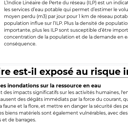
L’Indice Linéaire de Perte du réseau (ILP) est un indica
les services d’eau potable qui permet d’estimer le vo
moyen perdu (m3) par jour pour 1 km de réseau potabl
population influe sur l’ILP. Plus la densité de populatio
importante, plus les ILP sont susceptible d’être import
concentration de la population et de la demande en ea
conséquence.
ire est-il exposé au risque 
s inondations sur la ressource en eau
 des impacts significatifs sur les activités humaines, l'
 causent des dégâts immédiats par la force du courant, q
 faune et la flore, et mettre en danger la sécurité des p
 les biens matériels sont également vulnérables, avec des
 et de barrages.