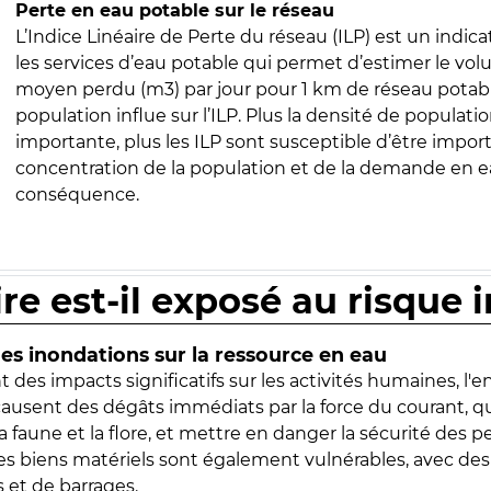
Perte en eau potable sur le réseau
L’Indice Linéaire de Perte du réseau (ILP) est un indica
les services d’eau potable qui permet d’estimer le vo
moyen perdu (m3) par jour pour 1 km de réseau potabl
population influe sur l’ILP. Plus la densité de populatio
importante, plus les ILP sont susceptible d’être import
concentration de la population et de la demande en ea
conséquence.
ire est-il exposé au risque 
s inondations sur la ressource en eau
 des impacts significatifs sur les activités humaines, l'
 causent des dégâts immédiats par la force du courant, q
 faune et la flore, et mettre en danger la sécurité des p
 les biens matériels sont également vulnérables, avec des
 et de barrages.