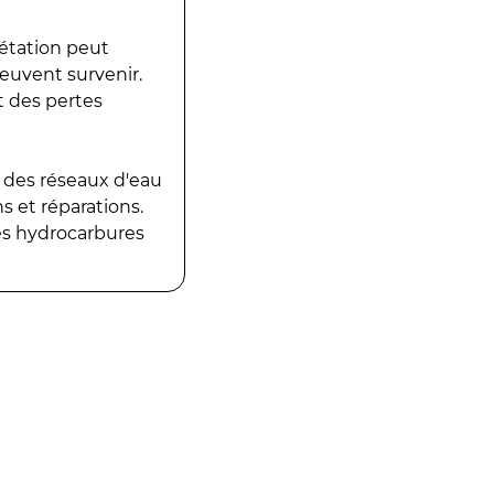
gétation peut
peuvent survenir.
t des pertes
 des réseaux d'eau
 et réparations.
es hydrocarbures