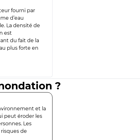
teur fourni par
lume d’eau
e. La densité de
n est
ant du fait de la
u plus forte en
inondation ?
environnement et la
ui peut éroder les
ersonnes. Les
 risques de