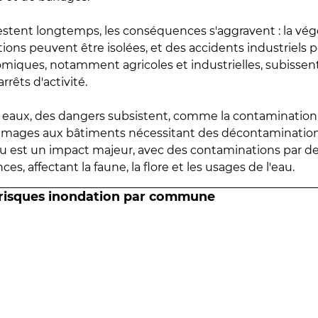
estent longtemps, les conséquences s'aggravent : la vé
tions peuvent être isolées, et des accidents industriels 
omiques, notamment agricoles et industrielles, subissen
rrêts d'activité.
es eaux, des dangers subsistent, comme la contamination
mmages aux bâtiments nécessitant des décontaminations
eau est un impact majeur, avec des contaminations par d
es, affectant la faune, la flore et les usages de l'eau.
 risques inondation par commune