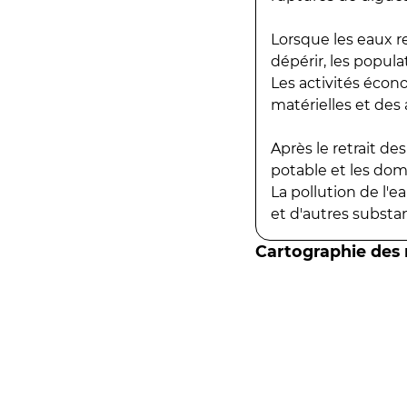
Lorsque les eaux r
dépérir, les popula
Les activités écon
matérielles et des a
Après le retrait d
potable et les do
La pollution de l'
et d'autres substanc
Cartographie des