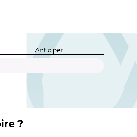
Anticiper
ire ?