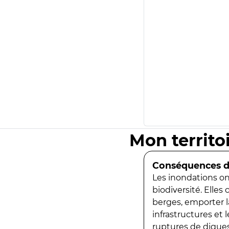
Mon territo
Conséquences de
Les inondations ont
biodiversité. Elles
berges, emporter la
infrastructures et
ruptures de digues