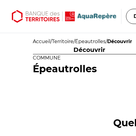
Aller au contenu principal
Aller au menu principal
Accueil
/
Territoire
/
Épeautrolles
/
Découvrir
Découvrir
COMMUNE
Épeautrolles
Quel