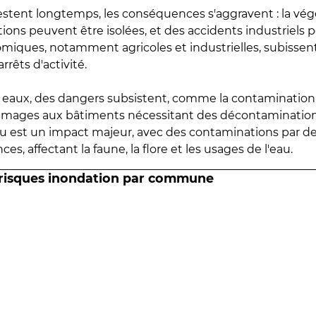
estent longtemps, les conséquences s'aggravent : la vé
tions peuvent être isolées, et des accidents industriels 
omiques, notamment agricoles et industrielles, subissen
rrêts d'activité.
es eaux, des dangers subsistent, comme la contamination
mmages aux bâtiments nécessitant des décontaminations
eau est un impact majeur, avec des contaminations par d
es, affectant la faune, la flore et les usages de l'eau.
 risques inondation par commune