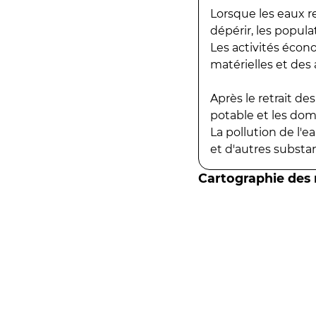
Lorsque les eaux r
dépérir, les popula
Les activités écon
matérielles et des a
Après le retrait d
potable et les do
La pollution de l'
et d'autres substanc
Cartographie des