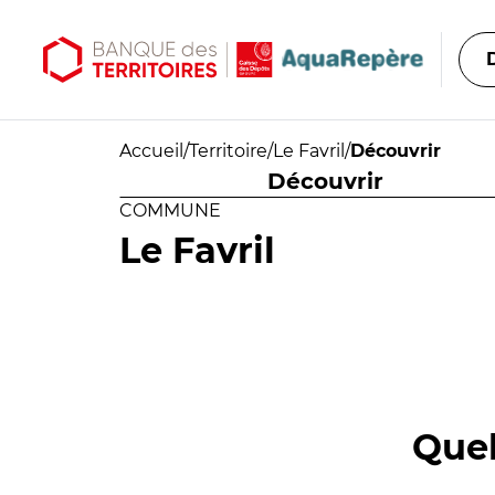
Aller au contenu principal
Aller au menu principal
Accueil
/
Territoire
/
Le Favril
/
Découvrir
Découvrir
COMMUNE
Le Favril
Quel