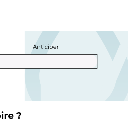
Anticiper
ire ?