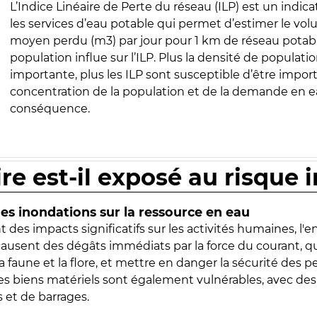
L’Indice Linéaire de Perte du réseau (ILP) est un indica
les services d’eau potable qui permet d’estimer le vo
moyen perdu (m3) par jour pour 1 km de réseau potabl
population influe sur l’ILP. Plus la densité de populatio
importante, plus les ILP sont susceptible d’être import
concentration de la population et de la demande en ea
conséquence.
ire est-il exposé au risque 
s inondations sur la ressource en eau
 des impacts significatifs sur les activités humaines, l'
 causent des dégâts immédiats par la force du courant, q
 faune et la flore, et mettre en danger la sécurité des p
 les biens matériels sont également vulnérables, avec des
 et de barrages.