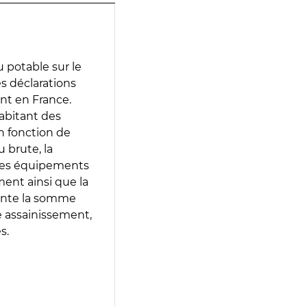
 potable sur le
des déclarations
ent en France.
abitant des
en fonction de
 brute, la
 les équipements
ment ainsi que la
sente la somme
e assainissement,
s.