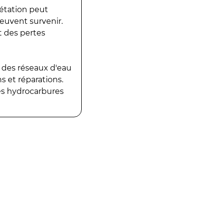
gétation peut
peuvent survenir.
t des pertes
 des réseaux d'eau
 et réparations.
es hydrocarbures