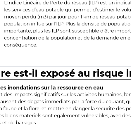
L’Indice Linéaire de Perte du réseau (ILP) est un indica
les services d’eau potable qui permet d’estimer le vo
moyen perdu (m3) par jour pour 1 km de réseau potabl
population influe sur l’ILP. Plus la densité de populatio
importante, plus les ILP sont susceptible d’être import
concentration de la population et de la demande en ea
conséquence.
ire est-il exposé au risque 
s inondations sur la ressource en eau
 des impacts significatifs sur les activités humaines, l'
 causent des dégâts immédiats par la force du courant, q
 faune et la flore, et mettre en danger la sécurité des p
 les biens matériels sont également vulnérables, avec des
 et de barrages.