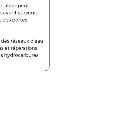
gétation peut
peuvent survenir.
t des pertes
 des réseaux d'eau
 et réparations.
es hydrocarbures