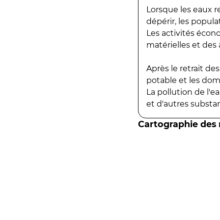
Lorsque les eaux r
dépérir, les popula
Les activités écon
matérielles et des a
Après le retrait d
potable et les do
La pollution de l'
et d'autres substanc
Cartographie des