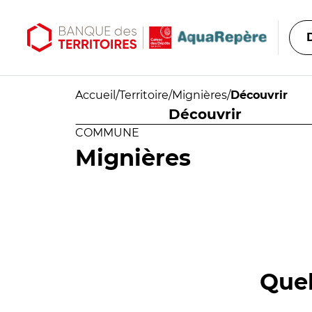
Aller au contenu principal
Aller au menu principal
Accueil
/
Territoire
/
Mignières
/
Découvrir
Découvrir
COMMUNE
Mignières
Quel