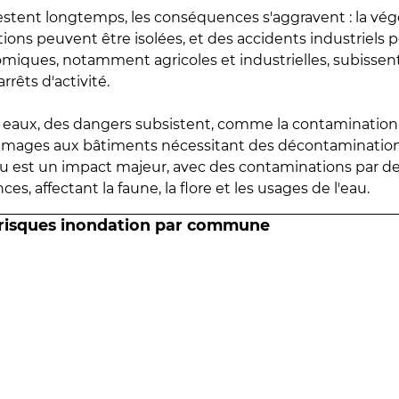
estent longtemps, les conséquences s'aggravent : la vé
tions peuvent être isolées, et des accidents industriels 
omiques, notamment agricoles et industrielles, subissen
rrêts d'activité.
es eaux, des dangers subsistent, comme la contamination
mmages aux bâtiments nécessitant des décontaminations
eau est un impact majeur, avec des contaminations par d
es, affectant la faune, la flore et les usages de l'eau.
 risques inondation par commune