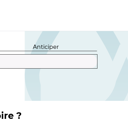
Anticiper
ire ?