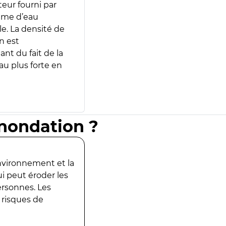
teur fourni par
lume d’eau
e. La densité de
n est
ant du fait de la
u plus forte en
inondation ?
environnement et la
ui peut éroder les
ersonnes. Les
 risques de