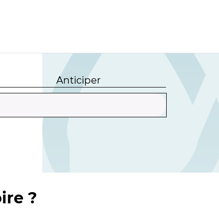
Anticiper
ire ?