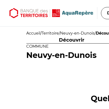
Aller au contenu principal
Aller au menu principal
Accueil
/
Territoire
/
Neuvy-en-Dunois
/
Décou
Découvrir
COMMUNE
Neuvy-en-Dunois
Quel