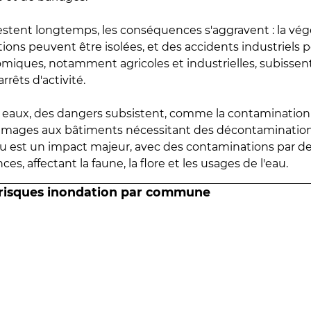
estent longtemps, les conséquences s'aggravent : la vé
tions peuvent être isolées, et des accidents industriels 
omiques, notamment agricoles et industrielles, subissen
rrêts d'activité.
es eaux, des dangers subsistent, comme la contamination
mmages aux bâtiments nécessitant des décontaminations
eau est un impact majeur, avec des contaminations par d
es, affectant la faune, la flore et les usages de l'eau.
 risques inondation par commune