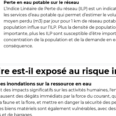
Perte en eau potable sur le réseau
L’Indice Linéaire de Perte du réseau (ILP) est un indica
les services d’eau potable qui permet d’estimer le vo
moyen perdu (m3) par jour pour 1 km de réseau potabl
population influe sur l’ILP. Plus la densité de populatio
importante, plus les ILP sont susceptible d’être import
concentration de la population et de la demande en ea
conséquence.
ire est-il exposé au risque 
s inondations sur la ressource en eau
 des impacts significatifs sur les activités humaines, l'
 causent des dégâts immédiats par la force du courant, q
 faune et la flore, et mettre en danger la sécurité des p
 les biens matériels sont également vulnérables, avec des
 et de barrages.