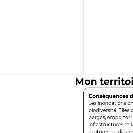
Mon territo
Conséquences de
Les inondations ont
biodiversité. Elles
berges, emporter la
infrastructures et
ruptures de digues