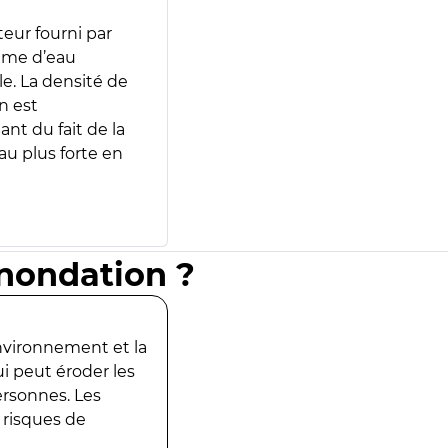
teur fourni par
lume d’eau
e. La densité de
n est
ant du fait de la
u plus forte en
inondation ?
environnement et la
ui peut éroder les
ersonnes. Les
 risques de