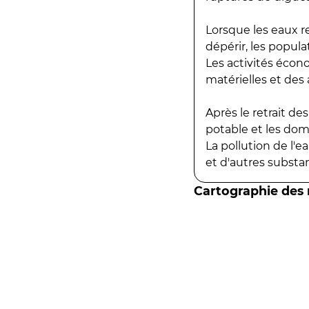
Lorsque les eaux r
dépérir, les popula
Les activités écon
matérielles et des a
Après le retrait d
potable et les do
La pollution de l'
et d'autres substanc
Cartographie des