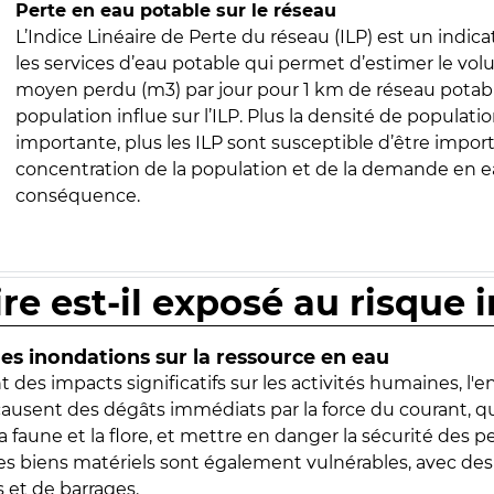
Perte en eau potable sur le réseau
L’Indice Linéaire de Perte du réseau (ILP) est un indica
les services d’eau potable qui permet d’estimer le vo
moyen perdu (m3) par jour pour 1 km de réseau potabl
population influe sur l’ILP. Plus la densité de populatio
importante, plus les ILP sont susceptible d’être import
concentration de la population et de la demande en ea
conséquence.
ire est-il exposé au risque 
s inondations sur la ressource en eau
 des impacts significatifs sur les activités humaines, l'
 causent des dégâts immédiats par la force du courant, q
 faune et la flore, et mettre en danger la sécurité des p
 les biens matériels sont également vulnérables, avec des
 et de barrages.