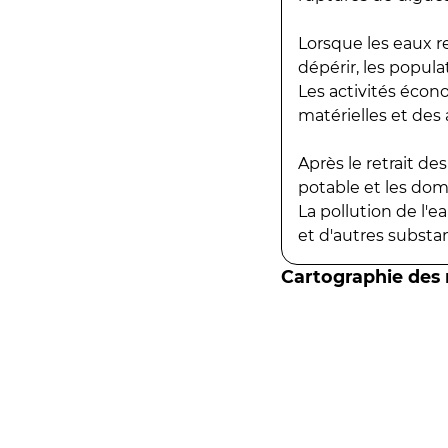
Lorsque les eaux r
dépérir, les popula
Les activités écon
matérielles et des a
Après le retrait d
potable et les do
La pollution de l'
et d'autres substanc
Cartographie des