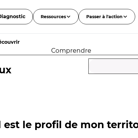
Diagnostic
Ressources
Passer à l'action
écouvrir
Comprendre
oux
 est le profil de mon territo