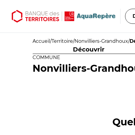
Aller au contenu principal
Aller au menu principal
Accueil
/
Territoire
/
Nonvilliers-Grandhoux
/
D
Découvrir
COMMUNE
Nonvilliers-Grandh
Quel