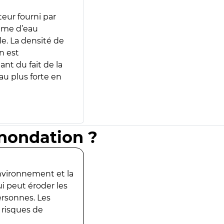
teur fourni par
lume d’eau
e. La densité de
n est
ant du fait de la
u plus forte en
inondation ?
environnement et la
ui peut éroder les
ersonnes. Les
 risques de