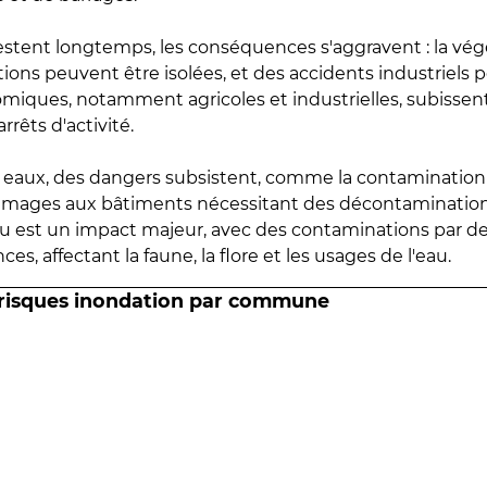
estent longtemps, les conséquences s'aggravent : la vé
tions peuvent être isolées, et des accidents industriels 
omiques, notamment agricoles et industrielles, subissen
rrêts d'activité.
es eaux, des dangers subsistent, comme la contamination
mmages aux bâtiments nécessitant des décontaminations
eau est un impact majeur, avec des contaminations par d
es, affectant la faune, la flore et les usages de l'eau.
 risques inondation par commune