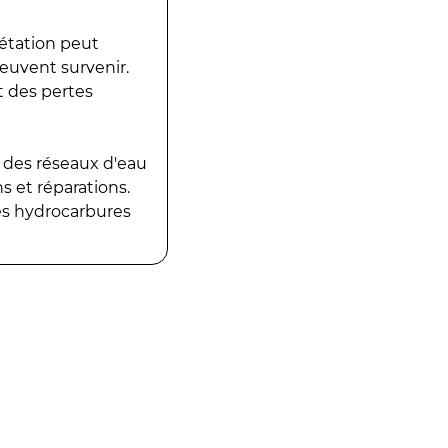
gétation peut
peuvent survenir.
t des pertes
 des réseaux d'eau
 et réparations.
es hydrocarbures