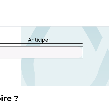
Anticiper
ire ?