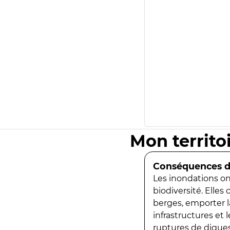
Mon territo
Conséquences de
Les inondations ont
biodiversité. Elles
berges, emporter la
infrastructures et
ruptures de digues