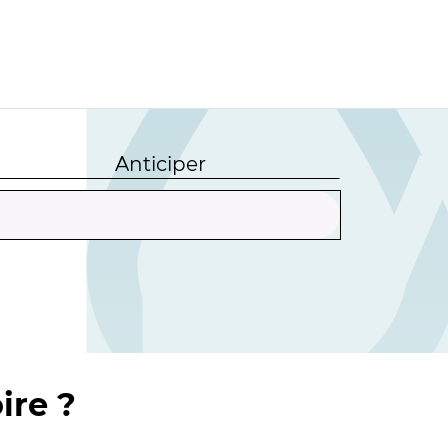
Anticiper
ire ?