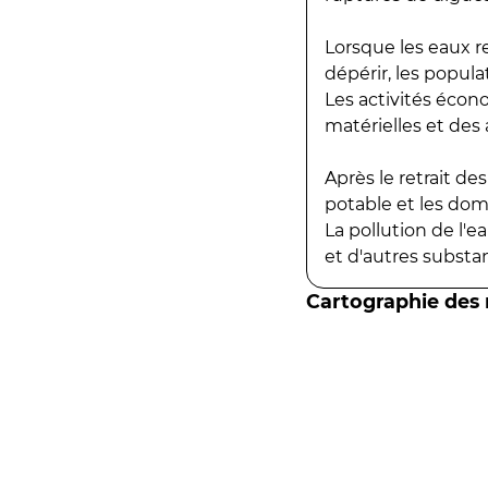
Lorsque les eaux r
dépérir, les popula
Les activités écon
matérielles et des a
Après le retrait d
potable et les do
La pollution de l'
et d'autres substanc
Cartographie des