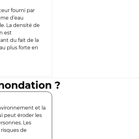
teur fourni par
lume d’eau
e. La densité de
n est
ant du fait de la
u plus forte en
inondation ?
environnement et la
ui peut éroder les
ersonnes. Les
 risques de