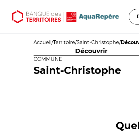
Aller au contenu principal
Aller au menu principal
Accueil
/
Territoire
/
Saint-Christophe
/
Découv
Découvrir
COMMUNE
Saint-Christophe
Quel