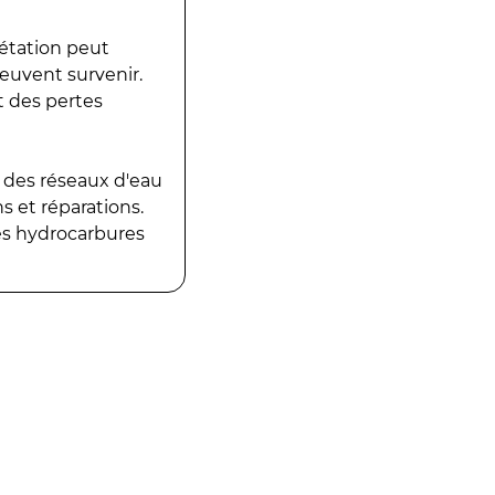
gétation peut
peuvent survenir.
t des pertes
 des réseaux d'eau
 et réparations.
es hydrocarbures