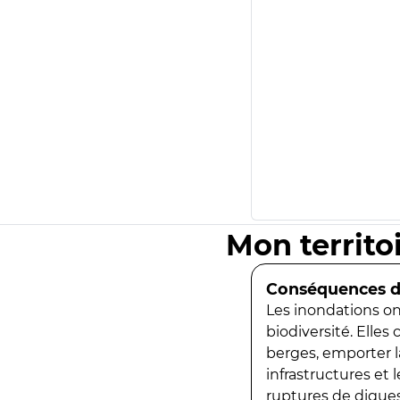
Mon territo
Conséquences de
Les inondations ont
biodiversité. Elles
berges, emporter la
infrastructures et
ruptures de digues