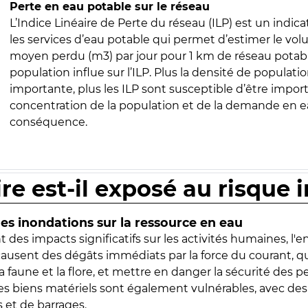
Perte en eau potable sur le réseau
L’Indice Linéaire de Perte du réseau (ILP) est un indica
les services d’eau potable qui permet d’estimer le vo
moyen perdu (m3) par jour pour 1 km de réseau potabl
population influe sur l’ILP. Plus la densité de populatio
importante, plus les ILP sont susceptible d’être import
concentration de la population et de la demande en ea
conséquence.
ire est-il exposé au risque 
s inondations sur la ressource en eau
 des impacts significatifs sur les activités humaines, l'
 causent des dégâts immédiats par la force du courant, q
 faune et la flore, et mettre en danger la sécurité des p
 les biens matériels sont également vulnérables, avec des
 et de barrages.