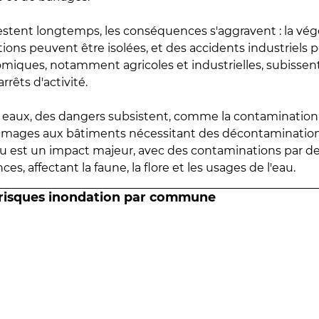
estent longtemps, les conséquences s'aggravent : la vé
tions peuvent être isolées, et des accidents industriels 
omiques, notamment agricoles et industrielles, subissen
rrêts d'activité.
es eaux, des dangers subsistent, comme la contamination
mmages aux bâtiments nécessitant des décontaminations
eau est un impact majeur, avec des contaminations par d
es, affectant la faune, la flore et les usages de l'eau.
 risques inondation par commune