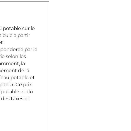
 potable sur le
lculé à partir
et
 pondérée par le
e selon les
tamment, la
gnement de la
’eau potable et
epteur. Ce prix
 potable et du
 des taxes et