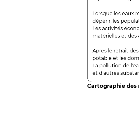
Lorsque les eaux r
dépérir, les popula
Les activités écon
matérielles et des a
Après le retrait d
potable et les do
La pollution de l'
et d'autres substanc
Cartographie des