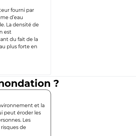
teur fourni par
lume d’eau
e. La densité de
n est
ant du fait de la
u plus forte en
inondation ?
environnement et la
ui peut éroder les
ersonnes. Les
 risques de