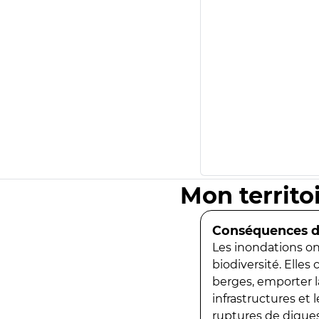
Mon territo
Conséquences de
Les inondations ont
biodiversité. Elles
berges, emporter la
infrastructures et
ruptures de digues