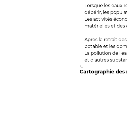
Lorsque les eaux r
dépérir, les popula
Les activités écon
matérielles et des a
Après le retrait d
potable et les do
La pollution de l'
et d'autres substanc
Cartographie des