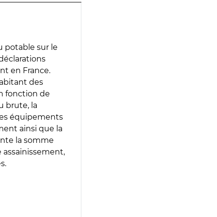
 potable sur le
 déclarations
ent en France.
abitant des
en fonction de
 brute, la
 les équipements
ment ainsi que la
sente la somme
e assainissement,
s.