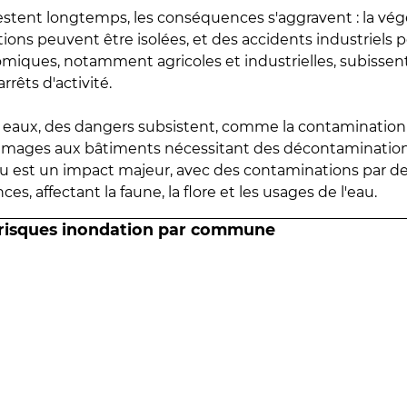
estent longtemps, les conséquences s'aggravent : la vé
tions peuvent être isolées, et des accidents industriels 
omiques, notamment agricoles et industrielles, subissen
rrêts d'activité.
es eaux, des dangers subsistent, comme la contamination
mmages aux bâtiments nécessitant des décontaminations
eau est un impact majeur, avec des contaminations par d
es, affectant la faune, la flore et les usages de l'eau.
 risques inondation par commune