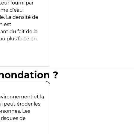
teur fourni par
lume d’eau
e. La densité de
n est
ant du fait de la
u plus forte en
inondation ?
environnement et la
ui peut éroder les
ersonnes. Les
 risques de