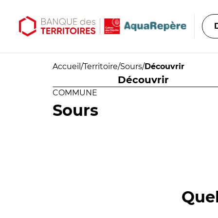
Aller au contenu principal
Aller au menu principal
Accueil
/
Territoire
/
Sours
/
Découvrir
Découvrir
COMMUNE
Sours
Quel