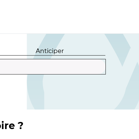
Anticiper
ire ?