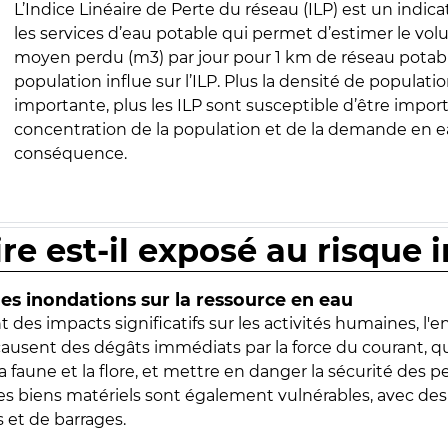
L’Indice Linéaire de Perte du réseau (ILP) est un indica
les services d’eau potable qui permet d’estimer le vo
moyen perdu (m3) par jour pour 1 km de réseau potabl
population influe sur l’ILP. Plus la densité de populatio
importante, plus les ILP sont susceptible d’être import
concentration de la population et de la demande en ea
conséquence.
ire est-il exposé au risque 
s inondations sur la ressource en eau
 des impacts significatifs sur les activités humaines, l'
 causent des dégâts immédiats par la force du courant, q
 faune et la flore, et mettre en danger la sécurité des p
 les biens matériels sont également vulnérables, avec des
 et de barrages.