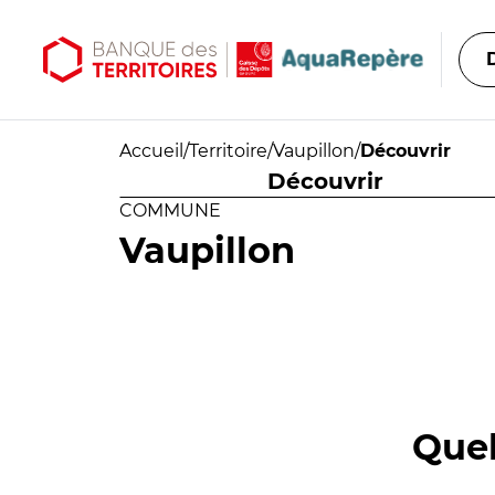
Aller au contenu principal
Aller au menu principal
Accueil
/
Territoire
/
Vaupillon
/
Découvrir
Découvrir
COMMUNE
Vaupillon
Quel