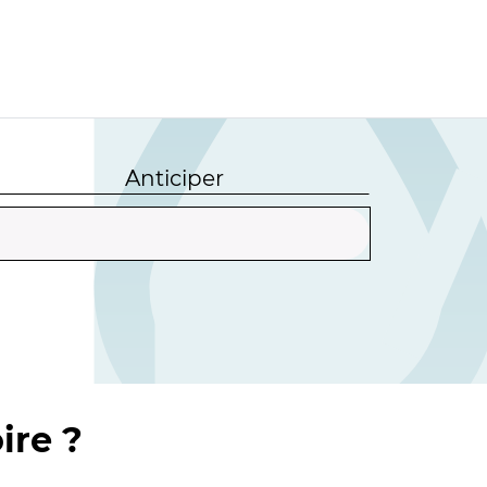
Anticiper
ire ?