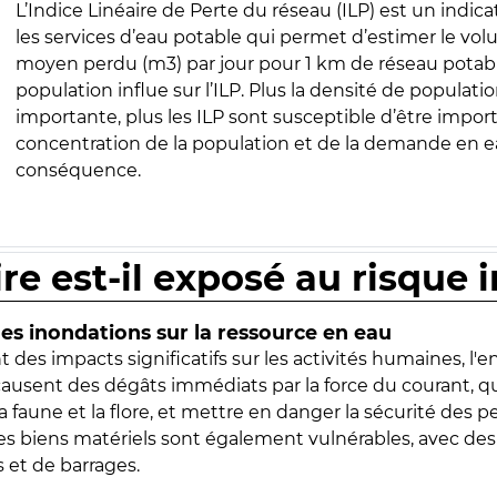
L’Indice Linéaire de Perte du réseau (ILP) est un indica
les services d’eau potable qui permet d’estimer le vo
moyen perdu (m3) par jour pour 1 km de réseau potabl
population influe sur l’ILP. Plus la densité de populatio
importante, plus les ILP sont susceptible d’être import
concentration de la population et de la demande en ea
conséquence.
ire est-il exposé au risque 
s inondations sur la ressource en eau
 des impacts significatifs sur les activités humaines, l'
 causent des dégâts immédiats par la force du courant, q
 faune et la flore, et mettre en danger la sécurité des p
 les biens matériels sont également vulnérables, avec des
 et de barrages.