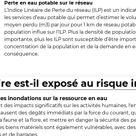
Perte en eau potable sur le réseau
L’Indice Linéaire de Perte du réseau (ILP) est un indica
les services d’eau potable qui permet d’estimer le vo
moyen perdu (m3) par jour pour 1 km de réseau potabl
population influe sur l’ILP. Plus la densité de populatio
importante, plus les ILP sont susceptible d’être import
concentration de la population et de la demande en ea
conséquence.
ire est-il exposé au risque 
s inondations sur la ressource en eau
 des impacts significatifs sur les activités humaines, l'
 causent des dégâts immédiats par la force du courant, q
 faune et la flore, et mettre en danger la sécurité des p
 les biens matériels sont également vulnérables, avec des
 et de barrages.