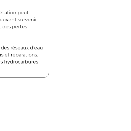
gétation peut
peuvent survenir.
t des pertes
 des réseaux d'eau
 et réparations.
es hydrocarbures