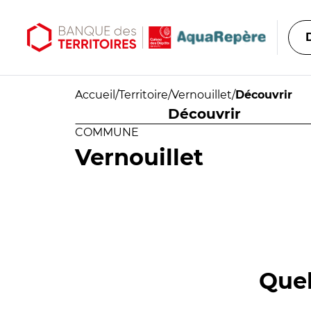
Aller au contenu principal
Aller au menu principal
Accueil
/
Territoire
/
Vernouillet
/
Découvrir
Découvrir
COMMUNE
Vernouillet
Quel