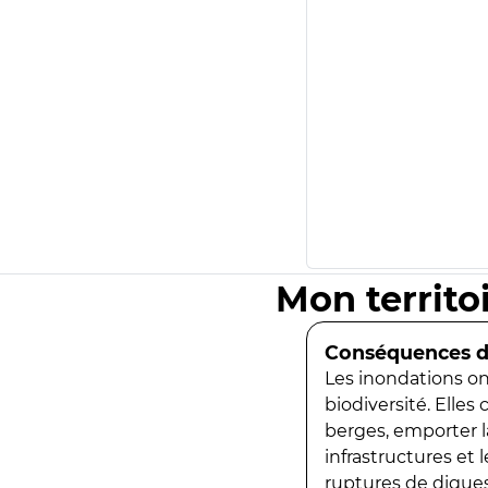
Mon territo
Conséquences de
Les inondations ont
biodiversité. Elles
berges, emporter la
infrastructures et
ruptures de digues