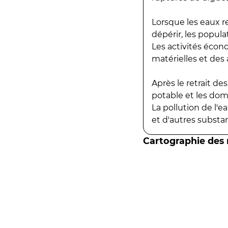
Lorsque les eaux r
dépérir, les popula
Les activités écon
matérielles et des a
Après le retrait d
potable et les do
La pollution de l'
et d'autres substanc
Cartographie des