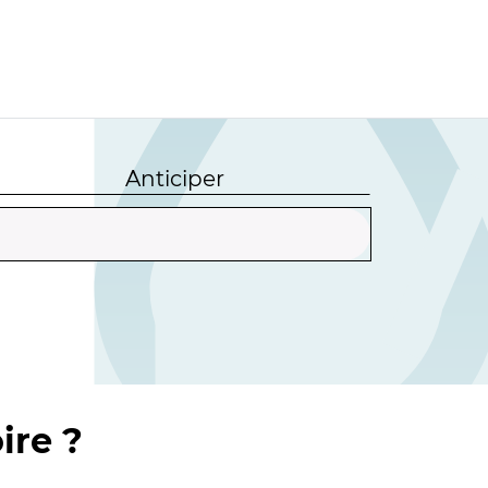
Anticiper
ire ?