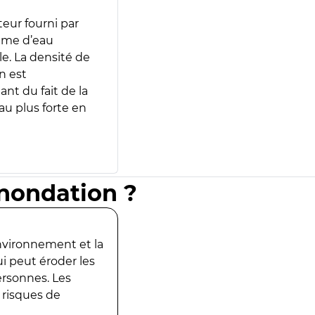
teur fourni par
lume d’eau
e. La densité de
n est
ant du fait de la
u plus forte en
inondation ?
environnement et la
ui peut éroder les
ersonnes. Les
 risques de