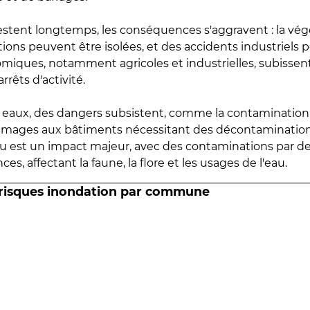
estent longtemps, les conséquences s'aggravent : la vé
tions peuvent être isolées, et des accidents industriels 
omiques, notamment agricoles et industrielles, subissen
rrêts d'activité.
es eaux, des dangers subsistent, comme la contamination
mmages aux bâtiments nécessitant des décontaminations
eau est un impact majeur, avec des contaminations par d
es, affectant la faune, la flore et les usages de l'eau.
 risques inondation par commune