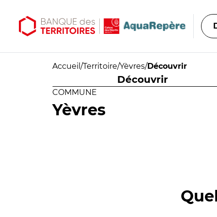
Aller au contenu principal
Aller au menu principal
Accueil
/
Territoire
/
Yèvres
/
Découvrir
Découvrir
COMMUNE
Yèvres
Quel