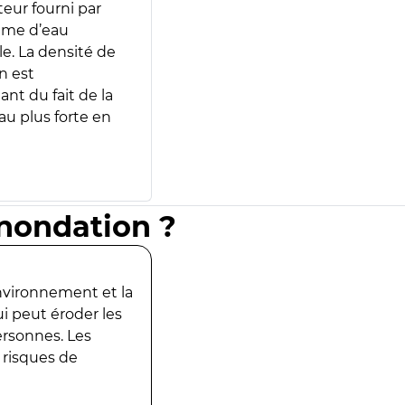
teur fourni par
lume d’eau
e. La densité de
n est
ant du fait de la
u plus forte en
inondation ?
environnement et la
ui peut éroder les
ersonnes. Les
 risques de