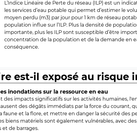
L’Indice Linéaire de Perte du réseau (ILP) est un indica
les services d’eau potable qui permet d’estimer le vo
moyen perdu (m3) par jour pour 1 km de réseau potabl
population influe sur l’ILP. Plus la densité de populatio
importante, plus les ILP sont susceptible d’être import
concentration de la population et de la demande en ea
conséquence.
ire est-il exposé au risque 
s inondations sur la ressource en eau
 des impacts significatifs sur les activités humaines, l'
 causent des dégâts immédiats par la force du courant, q
 faune et la flore, et mettre en danger la sécurité des p
 les biens matériels sont également vulnérables, avec des
 et de barrages.