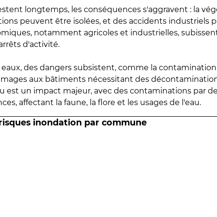
estent longtemps, les conséquences s'aggravent : la vé
tions peuvent être isolées, et des accidents industriels 
omiques, notamment agricoles et industrielles, subissen
rrêts d'activité.
es eaux, des dangers subsistent, comme la contamination
mmages aux bâtiments nécessitant des décontaminations
eau est un impact majeur, avec des contaminations par d
es, affectant la faune, la flore et les usages de l'eau.
 risques inondation par commune