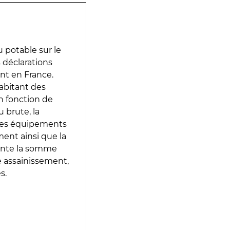
 potable sur le
s déclarations
ent en France.
abitant des
en fonction de
 brute, la
 les équipements
ment ainsi que la
sente la somme
e assainissement,
s.