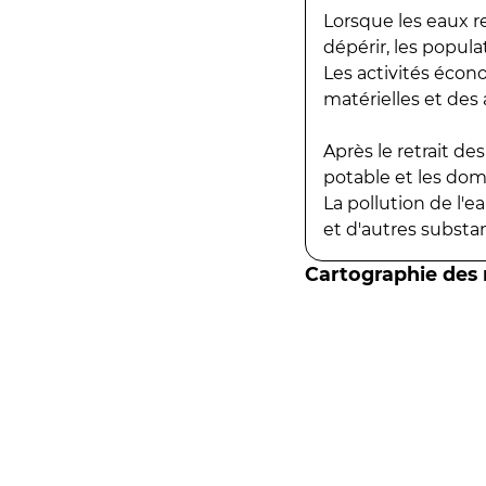
Lorsque les eaux r
dépérir, les popula
Les activités écon
matérielles et des a
Après le retrait d
potable et les do
La pollution de l'
et d'autres substanc
Cartographie des