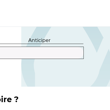
Anticiper
ire ?