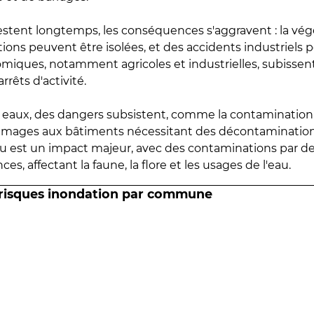
estent longtemps, les conséquences s'aggravent : la vé
tions peuvent être isolées, et des accidents industriels 
omiques, notamment agricoles et industrielles, subissen
rrêts d'activité.
es eaux, des dangers subsistent, comme la contamination
mmages aux bâtiments nécessitant des décontaminations
eau est un impact majeur, avec des contaminations par d
es, affectant la faune, la flore et les usages de l'eau.
 risques inondation par commune