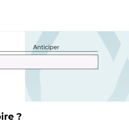
Anticiper
ire ?