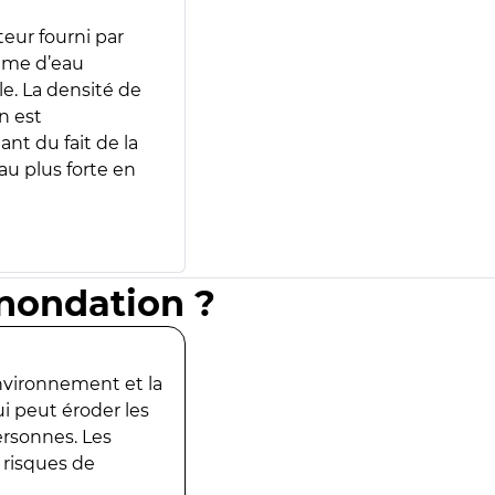
teur fourni par
lume d’eau
e. La densité de
n est
ant du fait de la
u plus forte en
inondation ?
environnement et la
ui peut éroder les
ersonnes. Les
 risques de