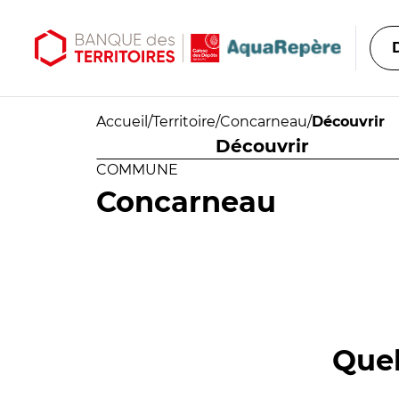
Aller au contenu principal
Aller au menu principal
Accueil
/
Territoire
/
Concarneau
/
Découvrir
Découvrir
COMMUNE
Concarneau
Quel