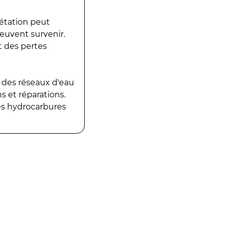
gétation peut
peuvent survenir.
t des pertes
 des réseaux d'eau
 et réparations.
es hydrocarbures