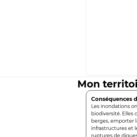
Mon territo
Conséquences de
Les inondations ont
biodiversité. Elles
berges, emporter la
infrastructures et
ruptures de digues