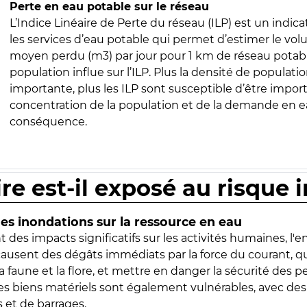
Perte en eau potable sur le réseau
L’Indice Linéaire de Perte du réseau (ILP) est un indica
les services d’eau potable qui permet d’estimer le vo
moyen perdu (m3) par jour pour 1 km de réseau potabl
population influe sur l’ILP. Plus la densité de populatio
importante, plus les ILP sont susceptible d’être import
concentration de la population et de la demande en ea
conséquence.
ire est-il exposé au risque 
s inondations sur la ressource en eau
 des impacts significatifs sur les activités humaines, l'
 causent des dégâts immédiats par la force du courant, q
 faune et la flore, et mettre en danger la sécurité des p
 les biens matériels sont également vulnérables, avec des
 et de barrages.