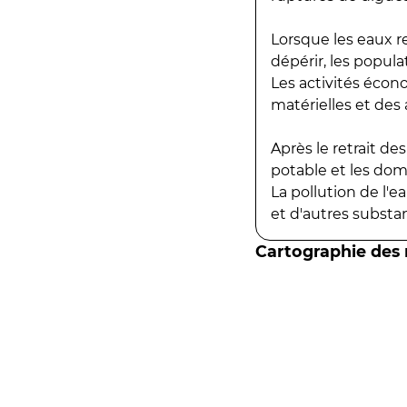
Lorsque les eaux r
dépérir, les popula
Les activités écon
matérielles et des a
Après le retrait d
potable et les do
La pollution de l'
et d'autres substanc
Cartographie des