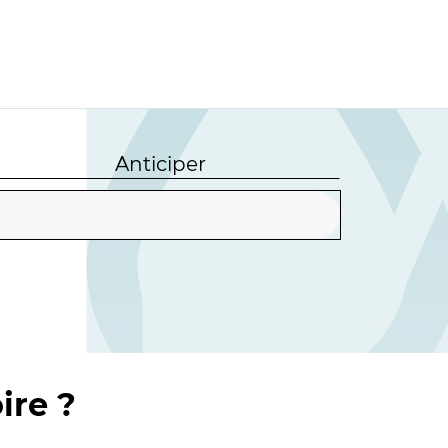
Anticiper
ire ?