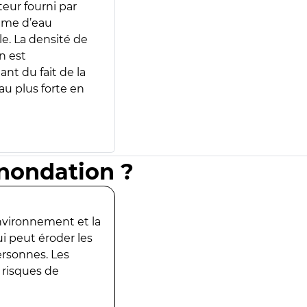
teur fourni par
lume d’eau
e. La densité de
n est
ant du fait de la
u plus forte en
inondation ?
environnement et la
ui peut éroder les
ersonnes. Les
 risques de