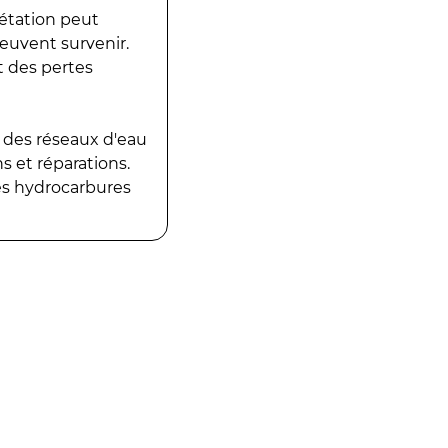
gétation peut
peuvent survenir.
t des pertes
 des réseaux d'eau
 et réparations.
es hydrocarbures