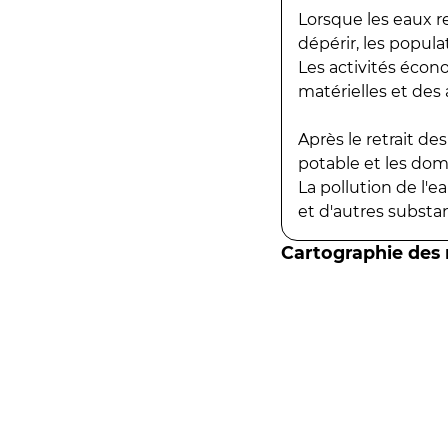
Lorsque les eaux r
dépérir, les popula
Les activités écon
matérielles et des a
Après le retrait d
potable et les do
La pollution de l'
et d'autres substanc
Cartographie des