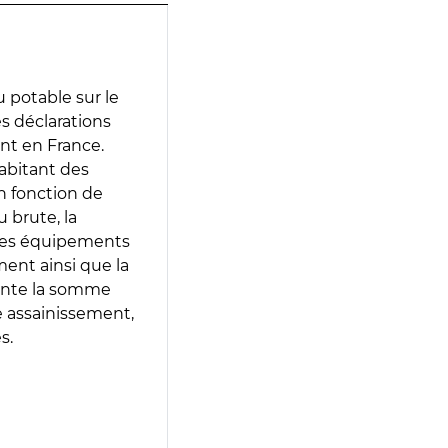
 potable sur le
es déclarations
ent en France.
abitant des
en fonction de
 brute, la
 les équipements
ment ainsi que la
sente la somme
e assainissement,
s.