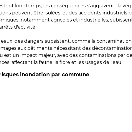
estent longtemps, les conséquences s'aggravent : la vé
tions peuvent être isolées, et des accidents industriels 
omiques, notamment agricoles et industrielles, subissen
rrêts d'activité.
es eaux, des dangers subsistent, comme la contamination
mmages aux bâtiments nécessitant des décontaminations
eau est un impact majeur, avec des contaminations par d
es, affectant la faune, la flore et les usages de l'eau.
 risques inondation par commune