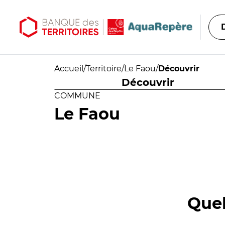
Aller au contenu principal
Aller au menu principal
Accueil
/
Territoire
/
Le Faou
/
Découvrir
Découvrir
COMMUNE
Le Faou
Quel