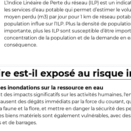
L’Indice Linéaire de Perte du réseau (ILP) est un indica
les services d’eau potable qui permet d’estimer le vo
moyen perdu (m3) par jour pour 1 km de réseau potabl
population influe sur l’ILP. Plus la densité de populatio
importante, plus les ILP sont susceptible d’être import
concentration de la population et de la demande en ea
conséquence.
ire est-il exposé au risque 
s inondations sur la ressource en eau
 des impacts significatifs sur les activités humaines, l'
 causent des dégâts immédiats par la force du courant, q
 faune et la flore, et mettre en danger la sécurité des p
 les biens matériels sont également vulnérables, avec des
 et de barrages.