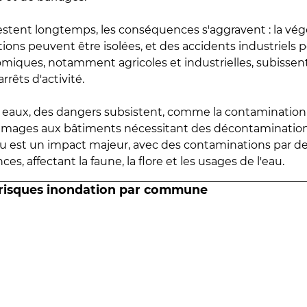
estent longtemps, les conséquences s'aggravent : la vé
tions peuvent être isolées, et des accidents industriels 
omiques, notamment agricoles et industrielles, subissen
rrêts d'activité.
es eaux, des dangers subsistent, comme la contamination
mmages aux bâtiments nécessitant des décontaminations
eau est un impact majeur, avec des contaminations par d
es, affectant la faune, la flore et les usages de l'eau.
 risques inondation par commune