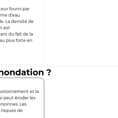
teur fourni par
lume d’eau
e. La densité de
n est
ant du fait de la
u plus forte en
inondation ?
environnement et la
ui peut éroder les
ersonnes. Les
 risques de