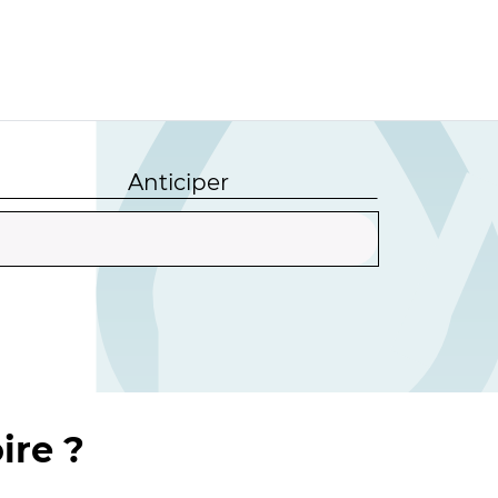
Anticiper
ire ?