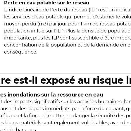
Perte en eau potable sur le réseau
L’Indice Linéaire de Perte du réseau (ILP) est un indica
les services d’eau potable qui permet d’estimer le vo
moyen perdu (m3) par jour pour 1 km de réseau potabl
population influe sur l’ILP. Plus la densité de populatio
importante, plus les ILP sont susceptible d’être import
concentration de la population et de la demande en ea
conséquence.
ire est-il exposé au risque 
s inondations sur la ressource en eau
 des impacts significatifs sur les activités humaines, l'
 causent des dégâts immédiats par la force du courant, q
 faune et la flore, et mettre en danger la sécurité des p
 les biens matériels sont également vulnérables, avec des
 et de barrages.