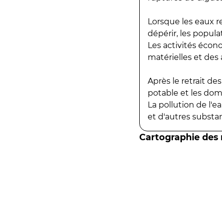
Lorsque les eaux r
dépérir, les popula
Les activités écon
matérielles et des a
Après le retrait d
potable et les do
La pollution de l'
et d'autres substanc
Cartographie des