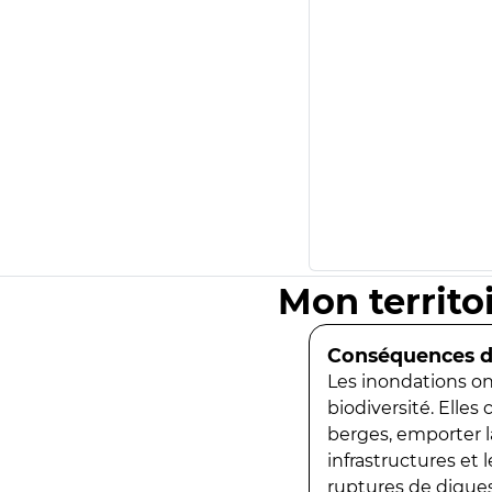
Mon territo
Conséquences de
Les inondations ont
biodiversité. Elles
berges, emporter la
infrastructures et
ruptures de digues