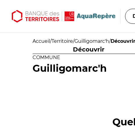
Aller au contenu principal
Aller au menu principal
Accueil
/
Territoire
/
Guilligomarc'h
/
Découvri
Découvrir
COMMUNE
Guilligomarc'h
Quel