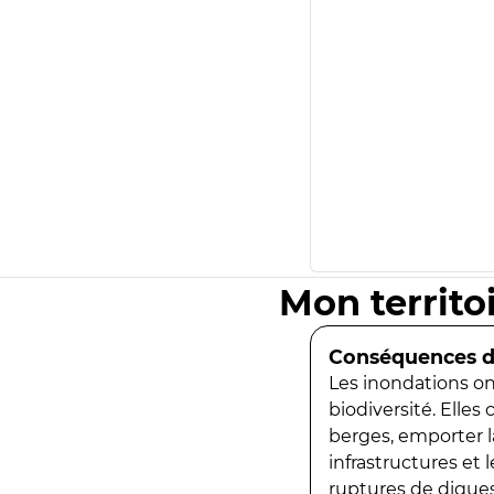
Mon territo
Conséquences de
Les inondations ont
biodiversité. Elles
berges, emporter la
infrastructures et
ruptures de digues