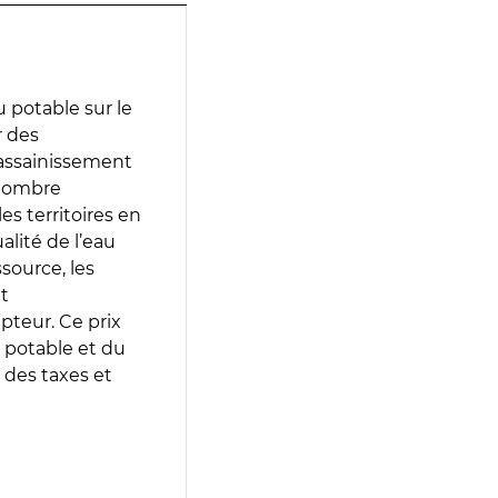
 potable sur le
r des
d’assainissement
 nombre
es territoires en
lité de l’eau
source, les
t
epteur. Ce prix
 potable et du
 des taxes et