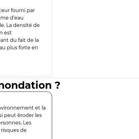
teur fourni par
lume d’eau
e. La densité de
n est
ant du fait de la
u plus forte en
inondation ?
environnement et la
ui peut éroder les
ersonnes. Les
 risques de