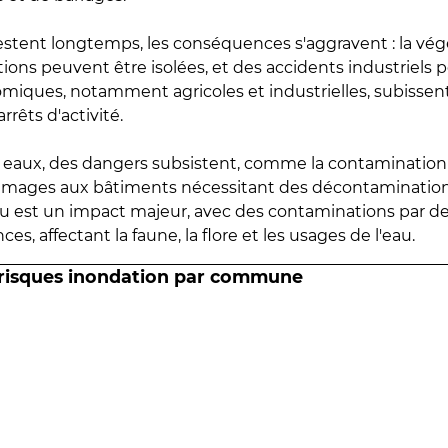
estent longtemps, les conséquences s'aggravent : la vé
tions peuvent être isolées, et des accidents industriels 
omiques, notamment agricoles et industrielles, subissen
rrêts d'activité.
es eaux, des dangers subsistent, comme la contamination
mmages aux bâtiments nécessitant des décontaminations
eau est un impact majeur, avec des contaminations par d
es, affectant la faune, la flore et les usages de l'eau.
 risques inondation par commune