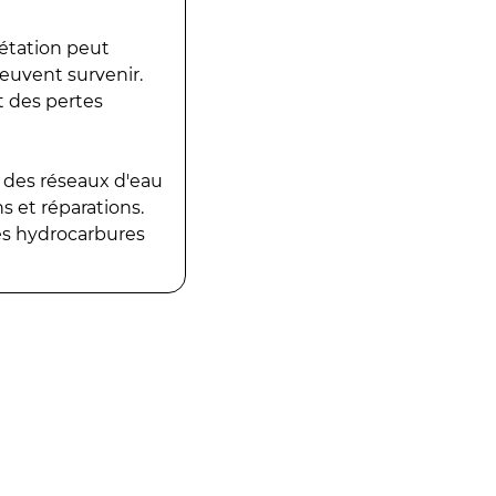
gétation peut
peuvent survenir.
t des pertes
 des réseaux d'eau
 et réparations.
es hydrocarbures