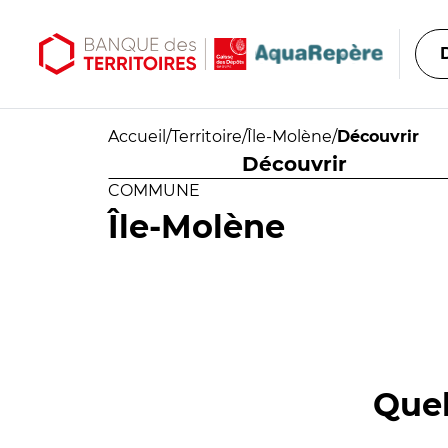
Aller au contenu principal
Aller au menu principal
Accueil
/
Territoire
/
Île-Molène
/
Découvrir
Découvrir
COMMUNE
Île-Molène
Quel