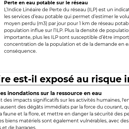
Perte en eau potable sur le réseau
L’Indice Linéaire de Perte du réseau (ILP) est un indica
les services d’eau potable qui permet d’estimer le vo
moyen perdu (m3) par jour pour 1 km de réseau potabl
population influe sur l’ILP. Plus la densité de populatio
importante, plus les ILP sont susceptible d’être import
concentration de la population et de la demande en ea
conséquence.
ire est-il exposé au risque 
s inondations sur la ressource en eau
 des impacts significatifs sur les activités humaines, l'
 causent des dégâts immédiats par la force du courant, q
 faune et la flore, et mettre en danger la sécurité des p
 les biens matériels sont également vulnérables, avec des
 et de barrages.