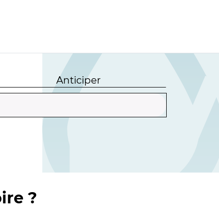
Anticiper
ire ?