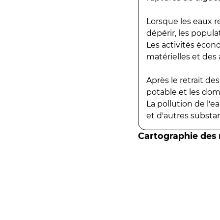
Lorsque les eaux r
dépérir, les popula
Les activités écon
matérielles et des a
Après le retrait d
potable et les do
La pollution de l'
et d'autres substanc
Cartographie des