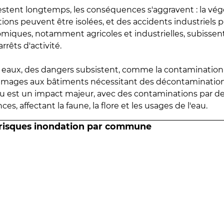
estent longtemps, les conséquences s'aggravent : la vé
tions peuvent être isolées, et des accidents industriels 
omiques, notamment agricoles et industrielles, subissen
rrêts d'activité.
es eaux, des dangers subsistent, comme la contamination
mmages aux bâtiments nécessitant des décontaminations
eau est un impact majeur, avec des contaminations par d
es, affectant la faune, la flore et les usages de l'eau.
 risques inondation par commune