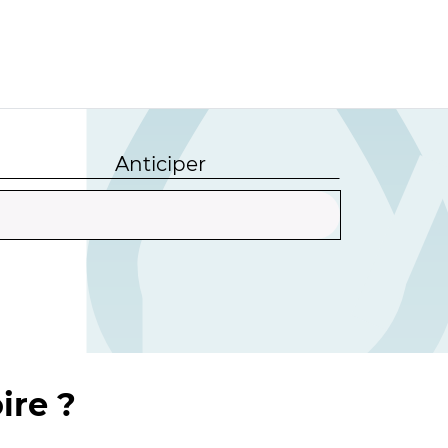
Anticiper
ire ?