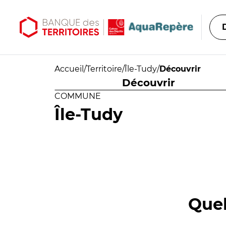
Aller au contenu principal
Aller au menu principal
Accueil
/
Territoire
/
Île-Tudy
/
Découvrir
Découvrir
COMMUNE
Île-Tudy
Quel