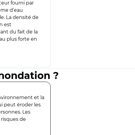
teur fourni par
lume d’eau
e. La densité de
n est
ant du fait de la
u plus forte en
inondation ?
environnement et la
ui peut éroder les
ersonnes. Les
 risques de