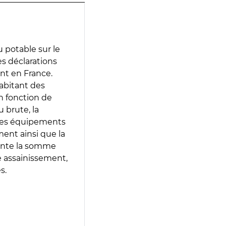
 potable sur le
des déclarations
ent en France.
abitant des
en fonction de
 brute, la
 les équipements
ment ainsi que la
sente la somme
e assainissement,
s.