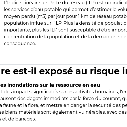
L’Indice Linéaire de Perte du réseau (ILP) est un indica
les services d’eau potable qui permet d’estimer le vo
moyen perdu (m3) par jour pour 1 km de réseau potabl
population influe sur l’ILP. Plus la densité de populatio
importante, plus les ILP sont susceptible d’être import
concentration de la population et de la demande en ea
conséquence.
ire est-il exposé au risque 
s inondations sur la ressource en eau
 des impacts significatifs sur les activités humaines, l'
 causent des dégâts immédiats par la force du courant, q
 faune et la flore, et mettre en danger la sécurité des p
 les biens matériels sont également vulnérables, avec des
 et de barrages.