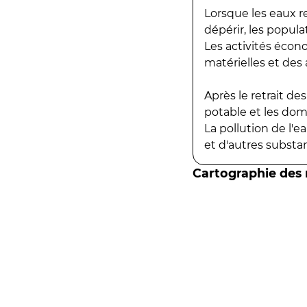
Lorsque les eaux r
dépérir, les popula
Les activités écon
matérielles et des a
Après le retrait d
potable et les do
La pollution de l'
et d'autres substanc
Cartographie des