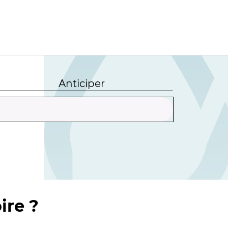
Anticiper
ire ?