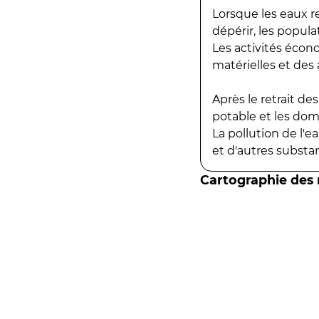
Lorsque les eaux r
dépérir, les popula
Les activités écon
matérielles et des a
Après le retrait d
potable et les do
La pollution de l'
et d'autres substanc
Cartographie des