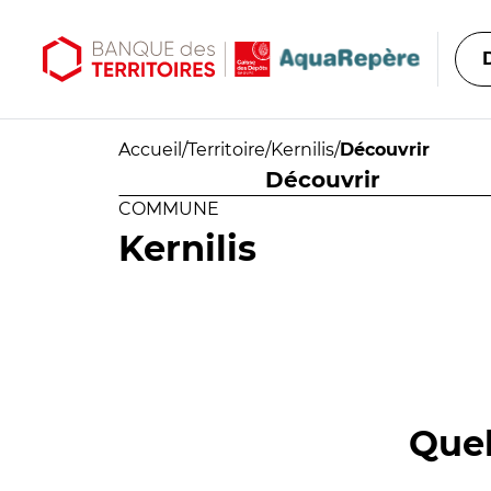
Aller au contenu principal
Aller au menu principal
Accueil
/
Territoire
/
Kernilis
/
Découvrir
Découvrir
COMMUNE
Kernilis
Quel