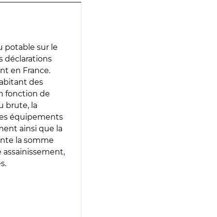
 potable sur le
es déclarations
ent en France.
abitant des
en fonction de
 brute, la
 les équipements
ment ainsi que la
sente la somme
e assainissement,
s.