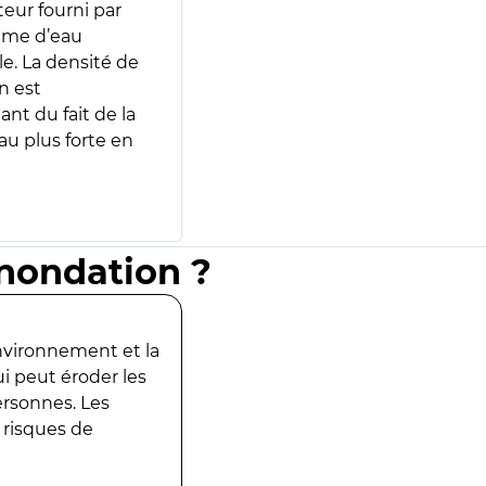
teur fourni par
lume d’eau
e. La densité de
n est
ant du fait de la
u plus forte en
inondation ?
environnement et la
ui peut éroder les
ersonnes. Les
 risques de