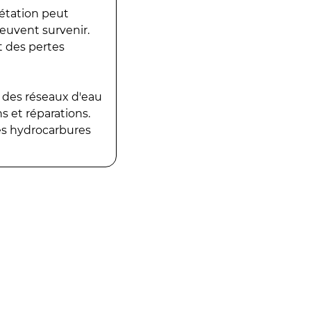
gétation peut
peuvent survenir.
t des pertes
 des réseaux d'eau
 et réparations.
es hydrocarbures