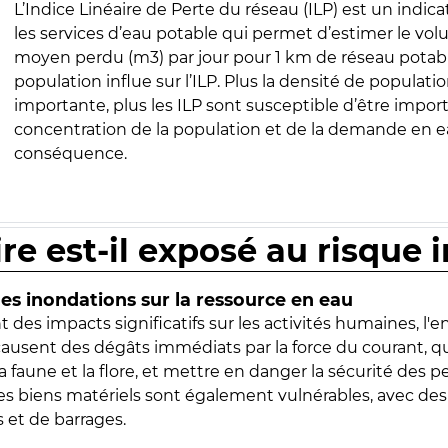
L’Indice Linéaire de Perte du réseau (ILP) est un indica
les services d’eau potable qui permet d’estimer le vo
moyen perdu (m3) par jour pour 1 km de réseau potabl
population influe sur l’ILP. Plus la densité de populatio
importante, plus les ILP sont susceptible d’être import
concentration de la population et de la demande en ea
conséquence.
ire est-il exposé au risque 
s inondations sur la ressource en eau
 des impacts significatifs sur les activités humaines, l'
 causent des dégâts immédiats par la force du courant, q
 faune et la flore, et mettre en danger la sécurité des p
 les biens matériels sont également vulnérables, avec des
 et de barrages.