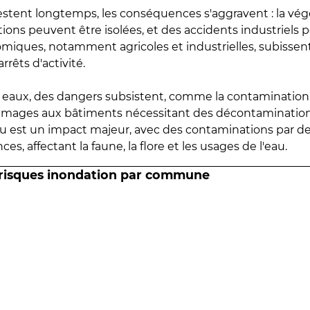
estent longtemps, les conséquences s'aggravent : la vé
tions peuvent être isolées, et des accidents industriels 
omiques, notamment agricoles et industrielles, subissen
rrêts d'activité.
es eaux, des dangers subsistent, comme la contamination
mmages aux bâtiments nécessitant des décontaminations
eau est un impact majeur, avec des contaminations par d
es, affectant la faune, la flore et les usages de l'eau.
 risques inondation par commune