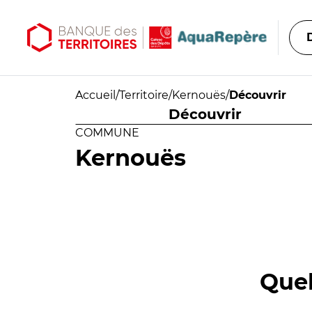
Aller au contenu principal
Aller au menu principal
Accueil
/
Territoire
/
Kernouës
/
Découvrir
Découvrir
COMMUNE
Kernouës
Quel