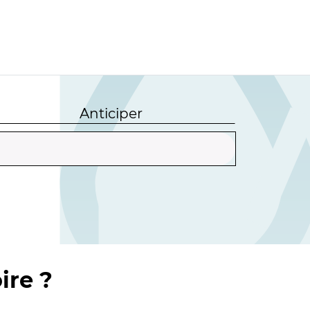
Anticiper
ire ?