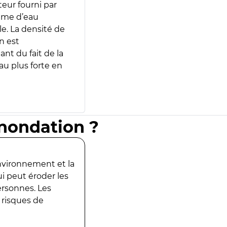
teur fourni par
lume d’eau
e. La densité de
n est
ant du fait de la
u plus forte en
inondation ?
environnement et la
ui peut éroder les
ersonnes. Les
 risques de