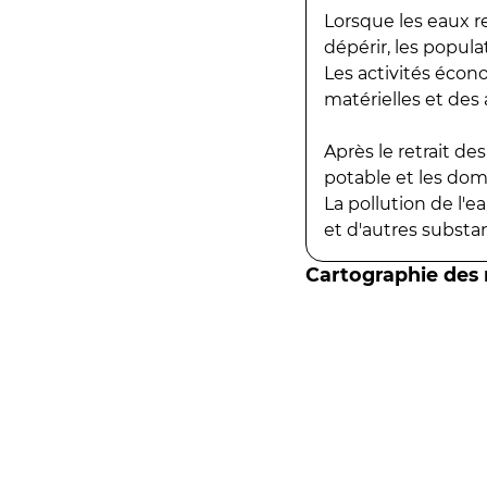
Lorsque les eaux r
dépérir, les popula
Les activités écon
matérielles et des a
Après le retrait d
potable et les do
La pollution de l'
et d'autres substanc
Cartographie des