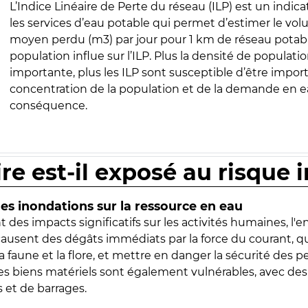
L’Indice Linéaire de Perte du réseau (ILP) est un indica
les services d’eau potable qui permet d’estimer le vo
moyen perdu (m3) par jour pour 1 km de réseau potabl
population influe sur l’ILP. Plus la densité de populatio
importante, plus les ILP sont susceptible d’être import
concentration de la population et de la demande en ea
conséquence.
ire est-il exposé au risque 
s inondations sur la ressource en eau
 des impacts significatifs sur les activités humaines, l'
 causent des dégâts immédiats par la force du courant, q
 faune et la flore, et mettre en danger la sécurité des p
 les biens matériels sont également vulnérables, avec des
 et de barrages.