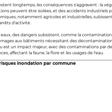
estent longtemps, les conséquences s'aggravent : la vé
tions peuvent être isolées, et des accidents industriels 
omiques, notamment agricoles et industrielles, subissen
rrêts d'activité.
es eaux, des dangers subsistent, comme la contamination
mmages aux bâtiments nécessitant des décontaminations
eau est un impact majeur, avec des contaminations par d
es, affectant la faune, la flore et les usages de l'eau.
 risques inondation par commune