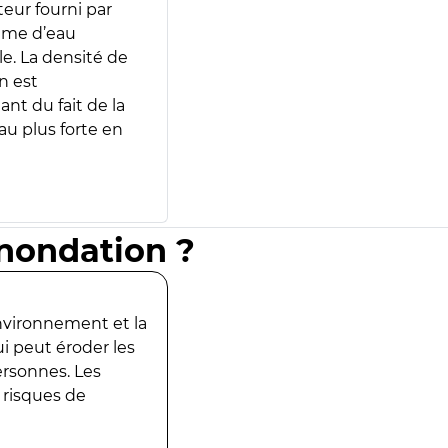
teur fourni par
lume d’eau
e. La densité de
n est
ant du fait de la
u plus forte en
inondation ?
environnement et la
ui peut éroder les
ersonnes. Les
 risques de