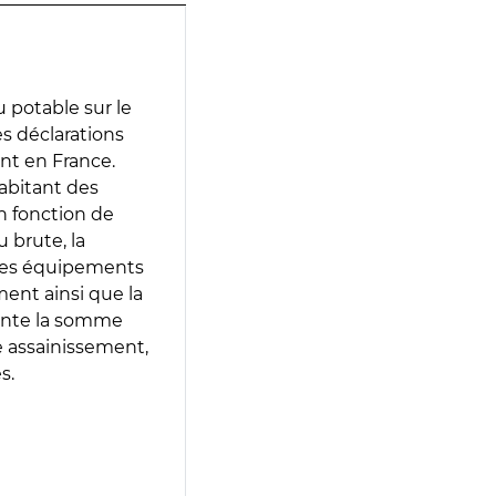
 potable sur le
es déclarations
ent en France.
abitant des
en fonction de
 brute, la
 les équipements
ment ainsi que la
sente la somme
e assainissement,
s.