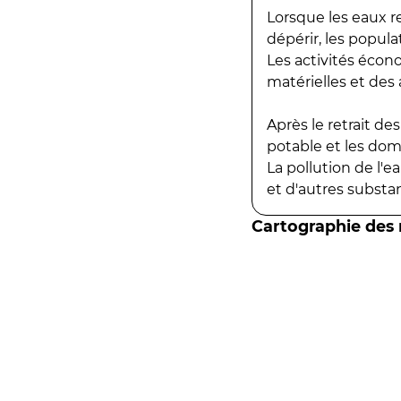
Lorsque les eaux r
dépérir, les popula
Les activités écon
matérielles et des a
Après le retrait d
potable et les do
La pollution de l'
et d'autres substanc
Cartographie des