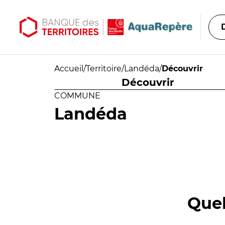
Aller au contenu principal
Aller au menu principal
Accueil
/
Territoire
/
Landéda
/
Découvrir
Découvrir
COMMUNE
Landéda
Quel