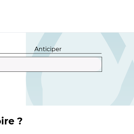
Anticiper
ire ?