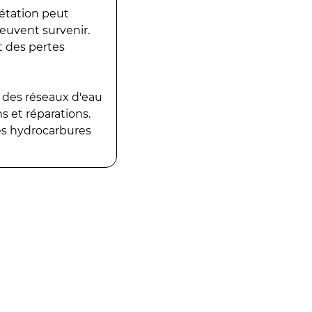
gétation peut
peuvent survenir.
t des pertes
 des réseaux d'eau
 et réparations.
es hydrocarbures