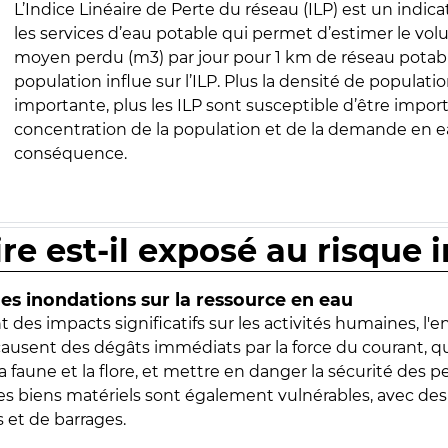
L’Indice Linéaire de Perte du réseau (ILP) est un indica
les services d’eau potable qui permet d’estimer le vo
moyen perdu (m3) par jour pour 1 km de réseau potabl
population influe sur l’ILP. Plus la densité de populatio
importante, plus les ILP sont susceptible d’être import
concentration de la population et de la demande en ea
conséquence.
ire est-il exposé au risque 
s inondations sur la ressource en eau
 des impacts significatifs sur les activités humaines, l'
 causent des dégâts immédiats par la force du courant, q
 faune et la flore, et mettre en danger la sécurité des p
 les biens matériels sont également vulnérables, avec des
 et de barrages.