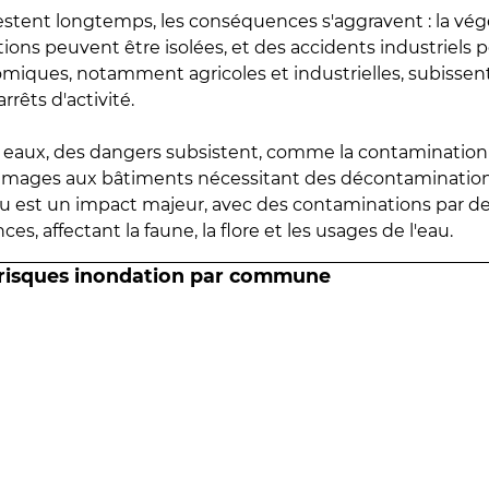
estent longtemps, les conséquences s'aggravent : la vé
tions peuvent être isolées, et des accidents industriels 
omiques, notamment agricoles et industrielles, subissen
rrêts d'activité.
es eaux, des dangers subsistent, comme la contamination
mmages aux bâtiments nécessitant des décontaminations
eau est un impact majeur, avec des contaminations par d
es, affectant la faune, la flore et les usages de l'eau.
 risques inondation par commune